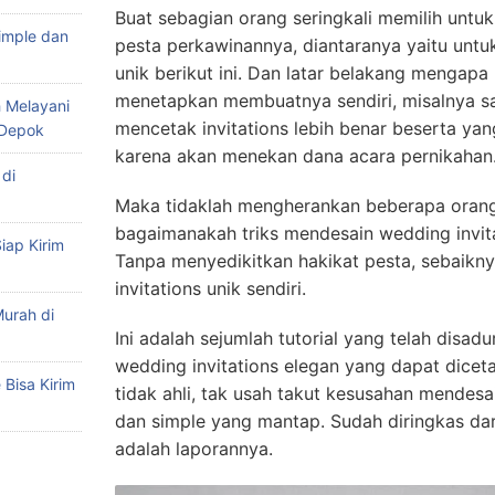
Buat sebagian orang seringkali memilih untu
imple dan
pesta perkawinannya, diantaranya yaitu unt
unik berikut ini. Dan latar belakang mengap
menetapkan membuatnya sendiri, misalnya sa
 Melayani
mencetak invitations lebih benar beserta yan
 Depok
karena akan menekan dana acara pernikahan
di
Maka tidaklah mengherankan beberapa orang
bagaimanakah triks mendesain wedding invita
iap Kirim
Tanpa menyedikitkan hakikat pesta, sebaikn
invitations unik sendiri.
urah di
Ini adalah sejumlah tutorial yang telah disad
wedding invitations elegan yang dapat diceta
Bisa Kirim
tidak ahli, tak usah takut kesusahan mendes
dan simple yang mantap. Sudah diringkas dar
adalah laporannya.