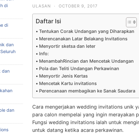
h di
ULASAN
·
OCTOBER 9, 2017
Daftar Isi
e di
Tentukan Corak Undangan yang Diharapkan
Merencanakan Latar Belakang Invitations
nik dan
Menyortir sketsa dan leter
 Seluruh
Info:
MenambahRincian dan Mencetak Undangan
Pola dan Teliti Undangan Perkawinan
k dan
Menyortir Jenis Kertas
Mencetak Kartu invitations
ikahan
Perencanaan membagikan ke Sanak Saudara
Cara mengerjakan wedding invitations unik ya
ple dan
para calon mempelai yang ingin merayakan p
Fungsi wedding invitations ialah untuk mengi
ions
untuk datang ketika acara perkawinan.