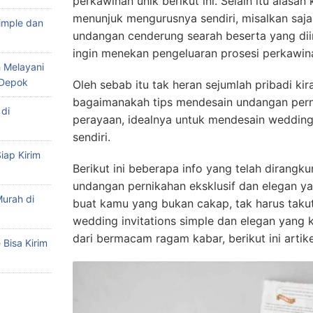
perkawinan unik berikut ini. Selain itu alas
menunjuk mengurusnya sendiri, misalkan saj
imple dan
undangan cenderung searah beserta yang dii
ingin menekan pengeluaran prosesi perkawin
 Melayani
 Depok
Oleh sebab itu tak heran sejumlah pribadi ki
bagaimanakah tips mendesain undangan pernik
di
perayaan, idealnya untuk mendesain wedding 
sendiri.
iap Kirim
Berikut ini beberapa info yang telah dirang
undangan pernikahan eksklusif dan elegan yan
urah di
buat kamu yang bukan cakap, tak harus tak
wedding invitations simple dan elegan yang k
dari bermacam ragam kabar, berikut ini artike
Bisa Kirim