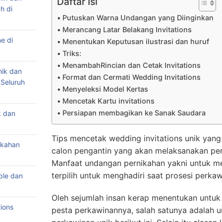
Daftar Isi
h di
Putuskan Warna Undangan yang Diinginkan
Merancang Latar Belakang Invitations
e di
Menentukan Keputusan ilustrasi dan huruf
Triks:
MenambahRincian dan Cetak Invitations
nik dan
Format dan Cermati Wedding Invitations
 Seluruh
Menyeleksi Model Kertas
Mencetak Kartu invitations
Persiapan membagikan ke Sanak Saudara
k dan
Tips mencetak wedding invitations unik yang
ikahan
calon pengantin yang akan melaksanakan pe
Manfaat undangan pernikahan yakni untuk m
terpilih untuk menghadiri saat prosesi perkaw
ple dan
Oleh sejumlah insan kerap menentukan untuk
ions
pesta perkawinannya, salah satunya adalah 