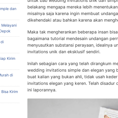
untuk bab wedding invitations unik dan simple 
belakang mengapa mereka lebih menentukan
imple dan
misalnya saja karena ingin membuat undanga
dikehendaki atau bahkan karena akan mengh
 Melayani
 Depok
Maka tak mengherankan beberapa insan bis
bagaimana tutorial mendesain undangan pern
di
menyusutkan substansi perayaan, idealnya 
invitations unik dan eksklusif sendiri.
iap Kirim
Inilah sebagian cara yang telah dirangkum m
wedding invitations simple dan elegan yang bi
urah di
buat kalian yang bukan ahli, tidak usah kede
invitations elegan yang keren. Telah disadur d
ini laporannya.
Bisa Kirim