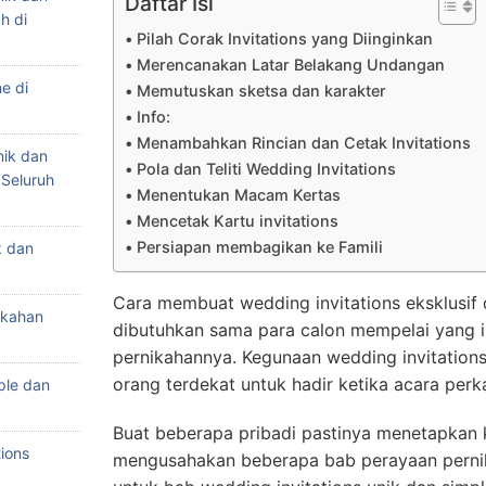
Daftar Isi
h di
Pilah Corak Invitations yang Diinginkan
Merencanakan Latar Belakang Undangan
e di
Memutuskan sketsa dan karakter
Info:
Menambahkan Rincian dan Cetak Invitations
nik dan
Pola dan Teliti Wedding Invitations
 Seluruh
Menentukan Macam Kertas
Mencetak Kartu invitations
Persiapan membagikan ke Famili
k dan
Cara membuat wedding invitations eksklusif 
ikahan
dibutuhkan sama para calon mempelai yang i
pernikahannya. Kegunaan wedding invitations
orang terdekat untuk hadir ketika acara perk
ple dan
Buat beberapa pribadi pastinya menetapkan 
ions
mengusahakan beberapa bab perayaan pernik