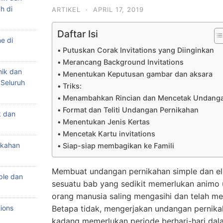
h di
ARTIKEL
·
APRIL 17, 2019
Daftar Isi
e di
Putuskan Corak Invitations yang Diinginkan
Merancang Background Invitations
nik dan
Menentukan Keputusan gambar dan aksara
 Seluruh
Triks:
Menambahkan Rincian dan Mencetak Undang
Format dan Teliti Undangan Pernikahan
k dan
Menentukan Jenis Kertas
Mencetak Kartu invitations
ikahan
Siap-siap membagikan ke Famili
Membuat undangan pernikahan simple dan el
ple dan
sesuatu bab yang sedikit memerlukan animo u
orang manusia saling mengasihi dan telah m
ions
Betapa tidak, mengerjakan undangan pernika
kadang memerlukan periode berhari-hari da