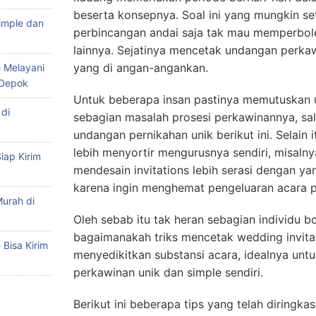
beserta konsepnya. Soal ini yang mungkin s
imple dan
perbincangan andai saja tak mau memperbol
lainnya. Sejatinya mencetak undangan perkaw
yang di angan-angankan.
 Melayani
 Depok
Untuk beberapa insan pastinya memutuskan
di
sebagian masalah prosesi perkawinannya, sal
undangan pernikahan unik berikut ini. Selain
lebih menyortir mengurusnya sendiri, misaln
iap Kirim
mendesain invitations lebih serasi dengan ya
karena ingin menghemat pengeluaran acara 
urah di
Oleh sebab itu tak heran sebagian individu b
bagaimanakah triks mencetak wedding invita
Bisa Kirim
menyedikitkan substansi acara, idealnya un
perkawinan unik dan simple sendiri.
Berikut ini beberapa tips yang telah diringka