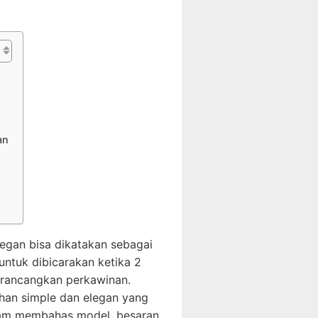
an
egan bisa dikatakan sebagai
ntuk dibicarakan ketika 2
erancangkan perkawinan.
han simple dan elegan yang
lam membahas model, besaran