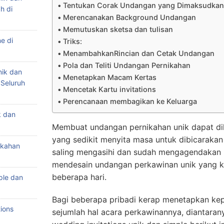
Tentukan Corak Undangan yang Dimaksudkan
h di
Merencanakan Background Undangan
Memutuskan sketsa dan tulisan
e di
Triks:
MenambahkanRincian dan Cetak Undangan
Pola dan Teliti Undangan Pernikahan
nik dan
Menetapkan Macam Kertas
 Seluruh
Mencetak Kartu invitations
Perencanaan membagikan ke Keluarga
k dan
Membuat undangan pernikahan unik dapat dik
yang sedikit menyita masa untuk dibicarakan
ikahan
saling mengasihi dan sudah mengagendakan p
mendesain undangan perkawinan unik yang
beberapa hari.
ple dan
Bagi beberapa pribadi kerap menetapkan ke
ions
sejumlah hal acara perkawinannya, diantaran