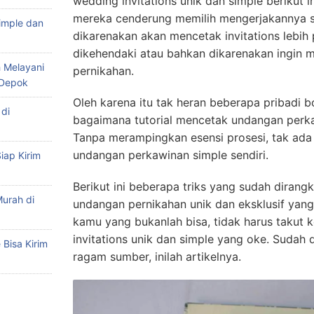
wedding invitations unik dan simple berikut i
mereka cenderung memilih mengerjakannya se
imple dan
dikarenakan akan mencetak invitations lebih
dikehendaki atau bahkan dikarenakan ingin
 Melayani
pernikahan.
 Depok
Oleh karena itu tak heran beberapa pribadi 
di
bagaimana tutorial mencetak undangan perkaw
Tanpa merampingkan esensi prosesi, tak ada
undangan perkawinan simple sendiri.
iap Kirim
Berikut ini beberapa triks yang sudah dirang
urah di
undangan pernikahan unik dan eksklusif yang 
kamu yang bukanlah bisa, tidak harus takut
invitations unik dan simple yang oke. Sudah
Bisa Kirim
ragam sumber, inilah artikelnya.