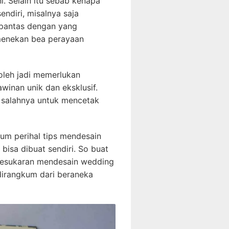
ni. Selain itu sebab kenapa
ndiri, misalnya saja
 pantas dengan yang
 menekan bea perayaan
boleh jadi memerlukan
inan unik dan eksklusif.
 salahnya untuk mencetak
kum perihal tips mendesain
bisa dibuat sendiri. So buat
 kesukaran mendesain wedding
 dirangkum dari beraneka