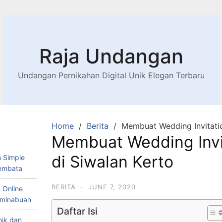
Raja Undangan
Undangan Pernikahan Digital Unik Elegan Terbaru
Home
Berita
Membuat Wedding Invitatio
Membuat Wedding Invi
di Siwalan Kerto
 Simple
Lembata
BERITA
·
JUNE 7, 2020
 Online
Teminabuan
Daftar Isi
nik dan