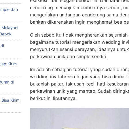
eksklusif dan elegan berikut ini. Dan latar 
cenderung menunjuk membuatnya sendiri, mis
imple dan
mengerjakan undangan cenderung sama deng
bahkan dikarenakan ingin menghemat bea pe
 Melayani
 Depok
Oleh sebab itu tidak mengherankan sejumlah
bagaimana tutorial mengerjakan wedding invi
di
menyurutkan esensi perayaan, idealnya unt
perkawinan unik dan simple sendiri.
iap Kirim
Ini adalah sebagian tutorial yang sudah dir
wedding invitations elegan yang bisa dibuat 
urah di
bukanlah pakar, tak usah kecil hati kesukar
perkawinan unik yang mantap. Sudah diringka
berikut ini liputannya.
Bisa Kirim