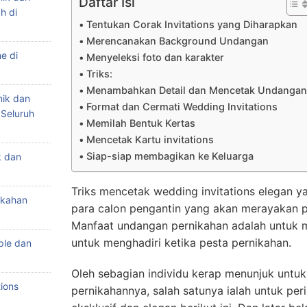
Daftar Isi
h di
Tentukan Corak Invitations yang Diharapkan
Merencanakan Background Undangan
e di
Menyeleksi foto dan karakter
Triks:
Menambahkan Detail dan Mencetak Undangan
nik dan
Format dan Cermati Wedding Invitations
 Seluruh
Memilah Bentuk Kertas
Mencetak Kartu invitations
Siap-siap membagikan ke Keluarga
k dan
Triks mencetak wedding invitations elegan ya
ikahan
para calon pengantin yang akan merayakan p
Manfaat undangan pernikahan adalah untuk m
untuk menghadiri ketika pesta pernikahan.
ple dan
Oleh sebagian individu kerap menunjuk untuk
ions
pernikahannya, salah satunya ialah untuk peri