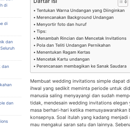
Daftar Isi
h di
Tentukan Warna Undangan yang Diinginkan
Merencanakan Background Undangan
e di
Menyortir foto dan huruf
Tips:
Menambah Rincian dan Mencetak Invitations
nik dan
Pola dan Teliti Undangan Pernikahan
 Seluruh
Menentukan Ragam Kertas
Mencetak Kartu undangan
Perencanaan membagikan ke Sanak Saudara
k dan
Membuat wedding invitations simple dapat di
ikahan
ihwal yang sedikit meminta periode untuk did
manusia saling menyayangi dan sudah mempe
tidak, mendesain wedding invitations eleg
ple dan
masa berhari-hari ketika memusyawarahkan b
konsepnya. Soal itulah yang kadang menjadi
ions
mau mengakui saran satu dan lainnya. Seb