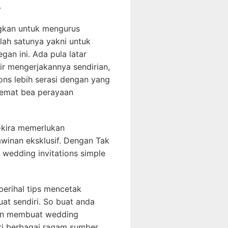
.
gkan untuk mengurus
lah satunya yakni untuk
gan ini. Ada pula latar
r mengerjakannya sendirian,
ions lebih serasi dengan yang
hemat bea perayaan
a-kira memerlukan
inan eksklusif. Dengan Tak
 wedding invitations simple
 perihal tips mencetak
at sendiri. So buat anda
ran membuat wedding
ari berbagai ragam sumber,