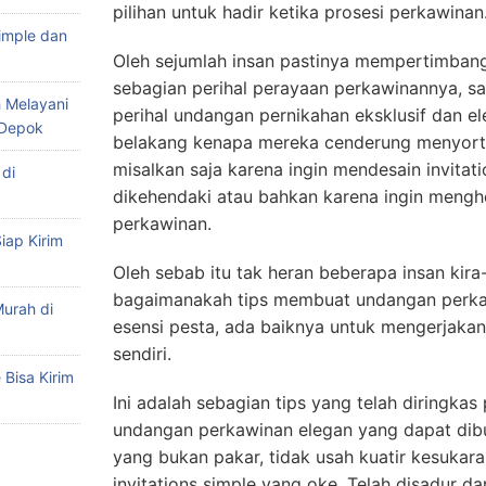
pilihan untuk hadir ketika prosesi perkawinan
imple dan
Oleh sejumlah insan pastinya mempertimban
sebagian perihal perayaan perkawinannya, sa
 Melayani
perihal undangan pernikahan eksklusif dan ele
 Depok
belakang kenapa mereka cenderung menyorti
misalkan saja karena ingin mendesain invitat
di
dikehendaki atau bahkan karena ingin meng
perkawinan.
iap Kirim
Oleh sebab itu tak heran beberapa insan kir
bagaimanakah tips membuat undangan perkaw
urah di
esensi pesta, ada baiknya untuk mengerjakan
sendiri.
Bisa Kirim
Ini adalah sebagian tips yang telah diringkas
undangan perkawinan elegan yang dapat dibu
yang bukan pakar, tidak usah kuatir kesuka
invitations simple yang oke. Telah disadur d