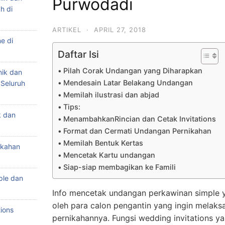
Purwodadi
h di
ARTIKEL
·
APRIL 27, 2018
e di
Daftar Isi
Pilah Corak Undangan yang Diharapkan
nik dan
Mendesain Latar Belakang Undangan
 Seluruh
Memilah ilustrasi dan abjad
Tips:
k dan
MenambahkanRincian dan Cetak Invitations
Format dan Cermati Undangan Pernikahan
Memilah Bentuk Kertas
ikahan
Mencetak Kartu undangan
Siap-siap membagikan ke Famili
ple dan
Info mencetak undangan perkawinan simple ya
oleh para calon pengantin yang ingin melak
ions
pernikahannya. Fungsi wedding invitations y