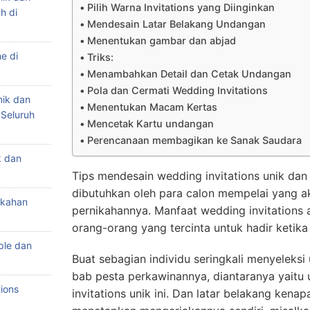
Pilih Warna Invitations yang Diinginkan
h di
Mendesain Latar Belakang Undangan
Menentukan gambar dan abjad
e di
Triks:
Menambahkan Detail dan Cetak Undangan
Pola dan Cermati Wedding Invitations
nik dan
Menentukan Macam Kertas
 Seluruh
Mencetak Kartu undangan
Perencanaan membagikan ke Sanak Saudara
k dan
Tips mendesain wedding invitations unik dan
dibutuhkan oleh para calon mempelai yang 
ikahan
pernikahannya. Manfaat wedding invitations
orang-orang yang tercinta untuk hadir ketika
ple dan
Buat sebagian individu seringkali menyeleks
bab pesta perkawinannya, diantaranya yaitu 
ions
invitations unik ini. Dan latar belakang ken