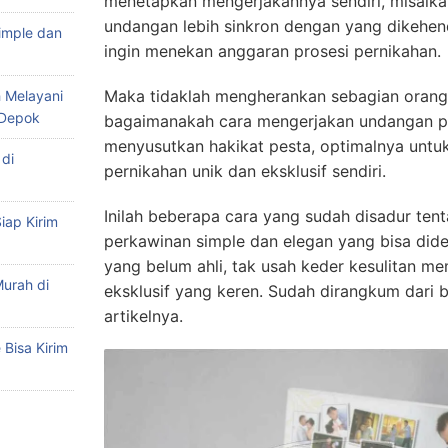
menetapkan mengerjakannya sendiri, misalka
undangan lebih sinkron dengan yang dikehen
imple dan
ingin menekan anggaran prosesi pernikahan.
Maka tidaklah mengherankan sebagian orang
 Melayani
 Depok
bagaimanakah cara mengerjakan undangan pe
menyusutkan hakikat pesta, optimalnya unt
di
pernikahan unik dan eksklusif sendiri.
Inilah beberapa cara yang sudah disadur te
iap Kirim
perkawinan simple dan elegan yang bisa dides
yang belum ahli, tak usah keder kesulitan 
urah di
eksklusif yang keren. Sudah dirangkum dari 
artikelnya.
Bisa Kirim