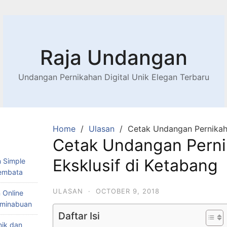
Raja Undangan
Undangan Pernikahan Digital Unik Elegan Terbaru
Home
Ulasan
Cetak Undangan Pernikaha
Cetak Undangan Pern
Eksklusif di Ketabang
 Simple
Lembata
ULASAN
·
OCTOBER 9, 2018
 Online
Teminabuan
Daftar Isi
nik dan