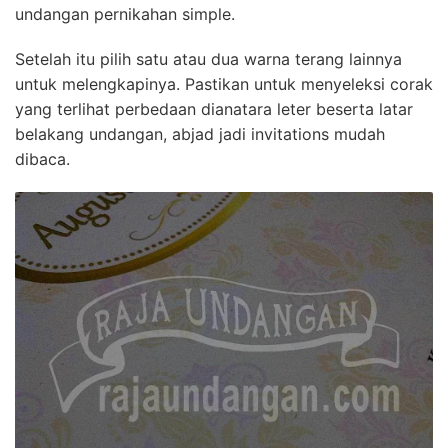
undangan pernikahan simple.
Setelah itu pilih satu atau dua warna terang lainnya
untuk melengkapinya. Pastikan untuk menyeleksi corak
yang terlihat perbedaan dianatara leter beserta latar
belakang undangan, abjad jadi invitations mudah
dibaca.