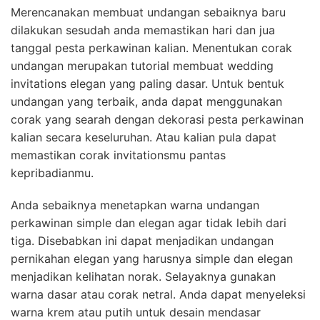
Merencanakan membuat undangan sebaiknya baru
dilakukan sesudah anda memastikan hari dan jua
tanggal pesta perkawinan kalian. Menentukan corak
undangan merupakan tutorial membuat wedding
invitations elegan yang paling dasar. Untuk bentuk
undangan yang terbaik, anda dapat menggunakan
corak yang searah dengan dekorasi pesta perkawinan
kalian secara keseluruhan. Atau kalian pula dapat
memastikan corak invitationsmu pantas
kepribadianmu.
Anda sebaiknya menetapkan warna undangan
perkawinan simple dan elegan agar tidak lebih dari
tiga. Disebabkan ini dapat menjadikan undangan
pernikahan elegan yang harusnya simple dan elegan
menjadikan kelihatan norak. Selayaknya gunakan
warna dasar atau corak netral. Anda dapat menyeleksi
warna krem atau putih untuk desain mendasar