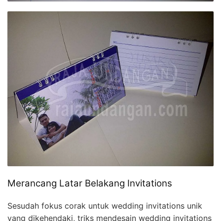
Merancang Latar Belakang Invitations
Sesudah fokus corak untuk wedding invitations unik
yang dikehendaki, triks mendesain wedding invitations