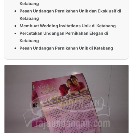
Ketabang
Pesan Undangan Pernikahan Unik dan Eksklusif di
Ketabang
Membuat Wedding Invitations Unik di Ketabang
Percetakan Undangan Pernikahan Elegan di
Ketabang
Pesan Undangan Pernikahan Unik di Ketabang