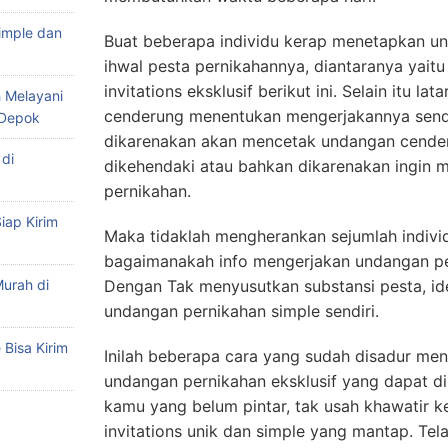
imple dan
Buat beberapa individu kerap menetapkan 
ihwal pesta pernikahannya, diantaranya yait
invitations eksklusif berikut ini. Selain itu l
 Melayani
cenderung menentukan mengerjakannya sendir
 Depok
dikarenakan akan mencetak undangan cende
di
dikehendaki atau bahkan dikarenakan ingin 
pernikahan.
iap Kirim
Maka tidaklah mengherankan sejumlah indi
bagaimanakah info mengerjakan undangan pe
urah di
Dengan Tak menyusutkan substansi pesta, id
undangan pernikahan simple sendiri.
Bisa Kirim
Inilah beberapa cara yang sudah disadur me
undangan pernikahan eksklusif yang dapat dik
kamu yang belum pintar, tak usah khawatir 
invitations unik dan simple yang mantap. Tela