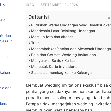
h di
INFO
·
SEPTEMBER 12, 2020
Daftar Isi
e di
Putuskan Warna Undangan yang Dimaksudka
Mendesain Latar Belakang Undangan
nik dan
Memilih foto dan alfabet
 Seluruh
Triks:
MenambahkanRincian dan Mencetak Undanga
Pola dan Cermati Wedding Invitations
k dan
Menyeleksi Bentuk Kertas
Mencetak Kartu invitations
ikahan
Siap-siap membagikan ke Keluarga
Membuat wedding invitations eksklusif bisa d
ple dan
perihal yang setidaknya memerlukan perhatia
pribadi manusia saling menyayangi dan tela
ions
Betapa tidak, mengerjakan wedding invitatio
membutuhkan waktu beberapa hari.