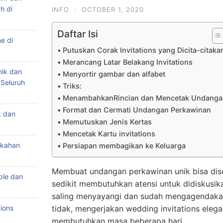
h di
INFO
·
OCTOBER 1, 2020
Daftar Isi
e di
Putuskan Corak Invitations yang Dicita-citaka
Merancang Latar Belakang Invitations
nik dan
Menyortir gambar dan alfabet
 Seluruh
Triks:
MenambahkanRincian dan Mencetak Undanga
Format dan Cermati Undangan Perkawinan
k dan
Memutuskan Jenis Kertas
Mencetak Kartu invitations
ikahan
Persiapan membagikan ke Keluarga
Membuat undangan perkawinan unik bisa dise
ple dan
sedikit membutuhkan atensi untuk didiskusik
saling menyayangi dan sudah mengagendaka
ions
tidak, mengerjakan wedding invitations eleg
membutuhkan masa beberapa hari.