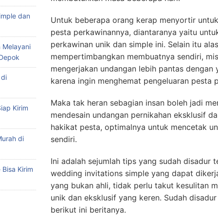
imple dan
Untuk beberapa orang kerap menyortir untu
pesta perkawinannya, diantaranya yaitu unt
perkawinan unik dan simple ini. Selain itu a
 Melayani
mempertimbangkan membuatnya sendiri, misa
 Depok
mengerjakan undangan lebih pantas dengan y
di
karena ingin menghemat pengeluaran pesta p
Maka tak heran sebagian insan boleh jadi me
iap Kirim
mendesain undangan pernikahan eksklusif da
hakikat pesta, optimalnya untuk mencetak u
urah di
sendiri.
Ini adalah sejumlah tips yang sudah disadur
Bisa Kirim
wedding invitations simple yang dapat dikerj
yang bukan ahli, tidak perlu takut kesulitan 
unik dan eksklusif yang keren. Sudah disadur
berikut ini beritanya.