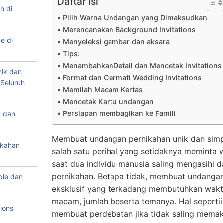
Daftar Isi
h di
Pilih Warna Undangan yang Dimaksudkan
Merencanakan Background Invitations
e di
Menyeleksi gambar dan aksara
Tips:
MenambahkanDetail dan Mencetak Invitations
nik dan
Format dan Cermati Wedding Invitations
 Seluruh
Memilah Macam Kertas
Mencetak Kartu undangan
Persiapan membagikan ke Famili
k dan
Membuat undangan pernikahan unik dan simpl
ikahan
salah satu perihal yang setidaknya meminta 
saat dua individu manusia saling mengasihi
pernikahan. Betapa tidak, membuat undangan
ple dan
eksklusif yang terkadang membutuhkan waktu
macam, jumlah beserta temanya. Hal seperti
ions
membuat perdebatan jika tidak saling memakl