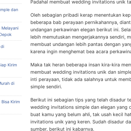
Padahal membuat wedding invitations unik ta
imple dan
Oleh sebagian pribadi kerap menentukan kep
beberapa bab perayaan pernikahannya, diant
 Melayani
undangan perkawinan elegan berikut ini. Sela
 Depok
lebih memutuskan mengerjakannya sendiri, mi
membuat undangan lebih pantas dengan yang
di
karena ingin menghemat bea acara perkawin
Maka tak heran beberapa insan kira-kira me
iap Kirim
membuat wedding invitations unik dan simp
inti perayaan, tidak ada salahnya untuk me
urah di
simple sendiri.
Berikut ini sebagian tips yang telah disadur
Bisa Kirim
wedding invitations simple dan elegan yang d
buat kamu yang belum ahli, tak usah kecil h
invitations unik yang keren. Sudah disadur d
sumber, berikut ini kabarnya.