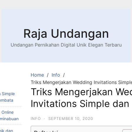
Raja Undangan
Undangan Pernikahan Digital Unik Elegan Terbaru
Home
Info
Triks Mengerjakan Wedding Invitations Simpl
Triks Mengerjakan We
 Simple
Lembata
Invitations Simple dan
 Online
Teminabuan
INFO
·
SEPTEMBER 10, 2020
nik dan