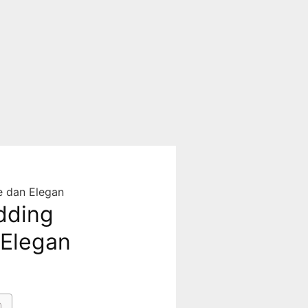
e dan Elegan
dding
 Elegan