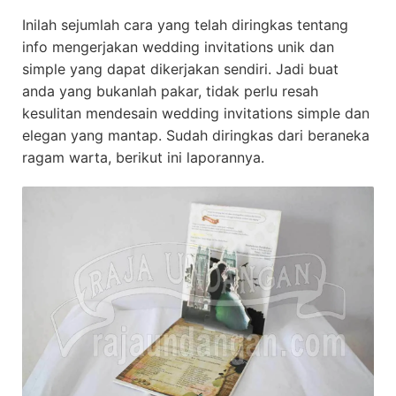
Inilah sejumlah cara yang telah diringkas tentang
info mengerjakan wedding invitations unik dan
simple yang dapat dikerjakan sendiri. Jadi buat
anda yang bukanlah pakar, tidak perlu resah
kesulitan mendesain wedding invitations simple dan
elegan yang mantap. Sudah diringkas dari beraneka
ragam warta, berikut ini laporannya.