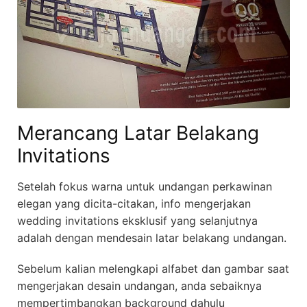
Merancang Latar Belakang
Invitations
Setelah fokus warna untuk undangan perkawinan
elegan yang dicita-citakan, info mengerjakan
wedding invitations eksklusif yang selanjutnya
adalah dengan mendesain latar belakang undangan.
Sebelum kalian melengkapi alfabet dan gambar saat
mengerjakan desain undangan, anda sebaiknya
mempertimbangkan background dahulu