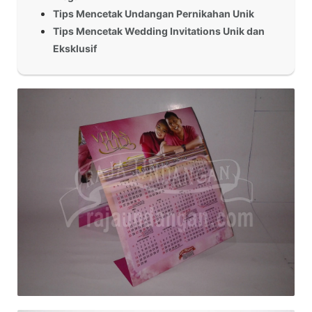
Tips Mencetak Undangan Pernikahan Unik
Tips Mencetak Wedding Invitations Unik dan
Eksklusif