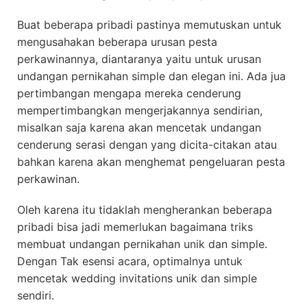
Buat beberapa pribadi pastinya memutuskan untuk
mengusahakan beberapa urusan pesta
perkawinannya, diantaranya yaitu untuk urusan
undangan pernikahan simple dan elegan ini. Ada jua
pertimbangan mengapa mereka cenderung
mempertimbangkan mengerjakannya sendirian,
misalkan saja karena akan mencetak undangan
cenderung serasi dengan yang dicita-citakan atau
bahkan karena akan menghemat pengeluaran pesta
perkawinan.
Oleh karena itu tidaklah mengherankan beberapa
pribadi bisa jadi memerlukan bagaimana triks
membuat undangan pernikahan unik dan simple.
Dengan Tak esensi acara, optimalnya untuk
mencetak wedding invitations unik dan simple
sendiri.