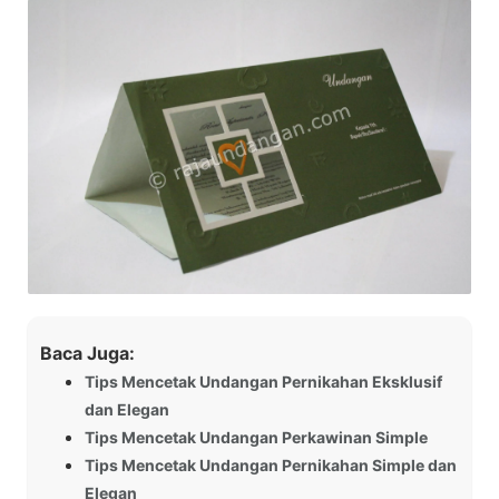
Baca Juga:
Tips Mencetak Undangan Pernikahan Eksklusif
dan Elegan
Tips Mencetak Undangan Perkawinan Simple
Tips Mencetak Undangan Pernikahan Simple dan
Elegan