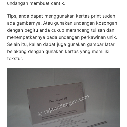
undangan membuat cantik.
Tips, anda dapat menggunakan kertas print sudah
ada gambarnya. Atau gunakan undangan kosongan
dengan begitu anda cukup merancang tulisan dan
menempatkannya pada undangan perkawinan unik.
Selain itu, kalian dapat juga gunakan gambar latar
belakang dengan gunakan kertas yang memiliki
tekstur.