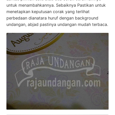
untuk menambahkannya. Sebaiknya Pastikan untuk
menetapkan keputusan corak yang terlihat
perbedaan dianatara huruf dengan background
undangan, abjad pastinya undangan mudah terbaca.