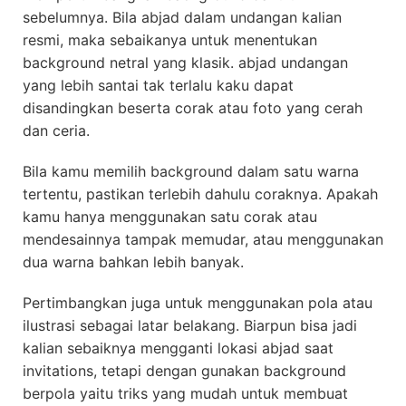
sebelumnya. Bila abjad dalam undangan kalian
resmi, maka sebaikanya untuk menentukan
background netral yang klasik. abjad undangan
yang lebih santai tak terlalu kaku dapat
disandingkan beserta corak atau foto yang cerah
dan ceria.
Bila kamu memilih background dalam satu warna
tertentu, pastikan terlebih dahulu coraknya. Apakah
kamu hanya menggunakan satu corak atau
mendesainnya tampak memudar, atau menggunakan
dua warna bahkan lebih banyak.
Pertimbangkan juga untuk menggunakan pola atau
ilustrasi sebagai latar belakang. Biarpun bisa jadi
kalian sebaiknya mengganti lokasi abjad saat
invitations, tetapi dengan gunakan background
berpola yaitu triks yang mudah untuk membuat