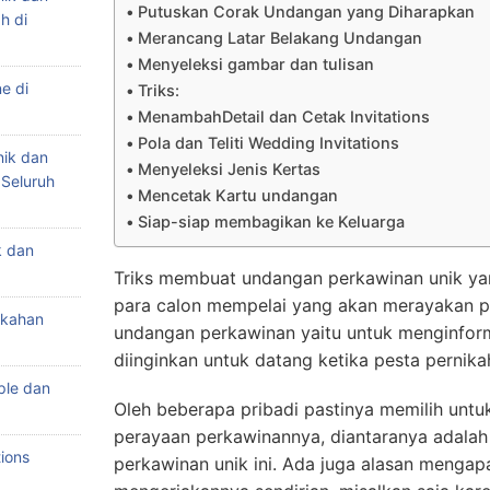
Putuskan Corak Undangan yang Diharapkan
h di
Merancang Latar Belakang Undangan
Menyeleksi gambar dan tulisan
e di
Triks:
MenambahDetail dan Cetak Invitations
Pola dan Teliti Wedding Invitations
nik dan
Menyeleksi Jenis Kertas
 Seluruh
Mencetak Kartu undangan
Siap-siap membagikan ke Keluarga
k dan
Triks membuat undangan perkawinan unik ya
para calon mempelai yang akan merayakan p
ikahan
undangan perkawinan yaitu untuk menginfor
diinginkan untuk datang ketika pesta pernika
ple dan
Oleh beberapa pribadi pastinya memilih untu
perayaan perkawinannya, diantaranya adalah
ions
perkawinan unik ini. Ada juga alasan menga