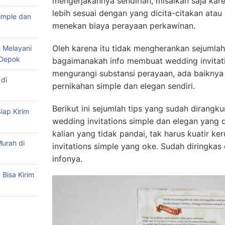
mengerjakannya sendirian, misalkan saja ka
lebih sesuai dengan yang dicita-citakan atau
imple dan
menekan biaya perayaan perkawinan.
Oleh karena itu tidak mengherankan sejumlah
 Melayani
 Depok
bagaimanakah info membuat wedding invitat
mengurangi substansi perayaan, ada baikny
di
pernikahan simple dan elegan sendiri.
Berikut ini sejumlah tips yang sudah dirangk
iap Kirim
wedding invitations simple dan elegan yang d
kalian yang tidak pandai, tak harus kuatir 
urah di
invitations simple yang oke. Sudah diringkas 
infonya.
Bisa Kirim