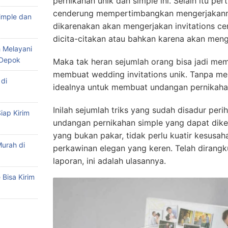
pernikahan unik dan simple ini. Selain itu p
cenderung mempertimbangkan mengerjakannya
imple dan
dikarenakan akan mengerjakan invitations ce
dicita-citakan atau bahkan karena akan men
 Melayani
 Depok
Maka tak heran sejumlah orang bisa jadi me
membuat wedding invitations unik. Tanpa men
di
idealnya untuk membuat undangan pernikahan 
Inilah sejumlah triks yang sudah disadur peri
iap Kirim
undangan pernikahan simple yang dapat diker
yang bukan pakar, tidak perlu kuatir kesus
urah di
perkawinan elegan yang keren. Telah dirangk
laporan, ini adalah ulasannya.
Bisa Kirim