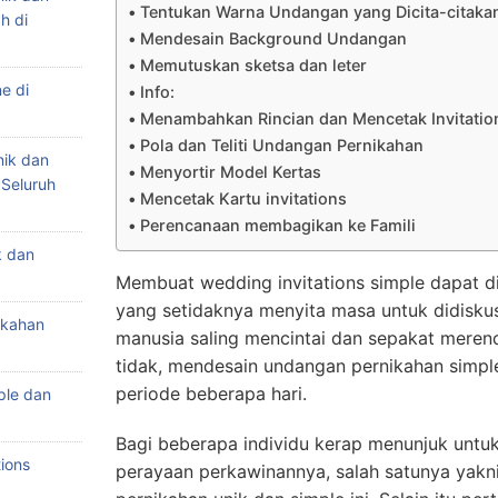
Tentukan Warna Undangan yang Dicita-citaka
h di
Mendesain Background Undangan
Memutuskan sketsa dan leter
e di
Info:
Menambahkan Rincian dan Mencetak Invitatio
Pola dan Teliti Undangan Pernikahan
nik dan
Menyortir Model Kertas
 Seluruh
Mencetak Kartu invitations
Perencanaan membagikan ke Famili
k dan
Membuat wedding invitations simple dapat di
yang setidaknya menyita masa untuk didiskus
ikahan
manusia saling mencintai dan sepakat meren
tidak, mendesain undangan pernikahan simp
periode beberapa hari.
ple dan
Bagi beberapa individu kerap menunjuk untuk
ions
perayaan perkawinannya, salah satunya yakn