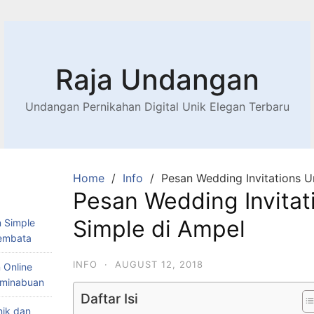
Raja Undangan
Undangan Pernikahan Digital Unik Elegan Terbaru
Home
Info
Pesan Wedding Invitations U
Pesan Wedding Invitat
Simple di Ampel
 Simple
Lembata
INFO
·
AUGUST 12, 2018
 Online
Teminabuan
Daftar Isi
nik dan