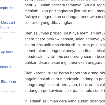
bentuk, jumlah beserta temanya. Situasi seper
imple dan
menimbulkan pertengkaran jika tak mau mengi
Aslinya mengerjakan undangan perkawinan ek
semuskil yang dibayangkan.
 Melayani
 Depok
Oleh sejumlah pribadi pastinya memilah un
di
acara acara perkawinannya, salah satunya ya
invitations unik dan eksklusif ini. Ada pula 
menetapkan mengerjakannya sendirian, misalk
iap Kirim
mendesain invitations cenderung searah bese
bahkan dikarenakan ingin menekan anggaran 
urah di
Oleh karena itu tak heran beberapa orang bi
bagaimanakah cara mendesain undangan pern
Bisa Kirim
mengurangi hakikat perayaan, tidak ada sal
undangan perkawinan unik dan simple sendiri
Ini adalah sejumlah cara yang sudah dirangk