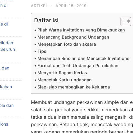
h di
ARTIKEL
·
APRIL 15, 2019
Daftar Isi
e di
Pilah Warna Invitations yang Dimaksudkan
Merancang Background Undangan
nik dan
Menetapkan foto dan aksara
 Seluruh
Tips:
Menambah Rincian dan Mencetak Invitations
Format dan Teliti Undangan Pernikahan
k dan
Menyortir Ragam Kertas
Mencetak Kartu undangan
ikahan
Siap-siap membagikan ke Keluarga
Membuat undangan perkawinan simple dan el
ple dan
salah satu perihal yang sedikit memerlukan a
tatkala dua insan manusia saling mengasihi
ions
perkawinan. Betapa tidak, mencetak wedding 
yang kadang memerlukan periode berhari-har