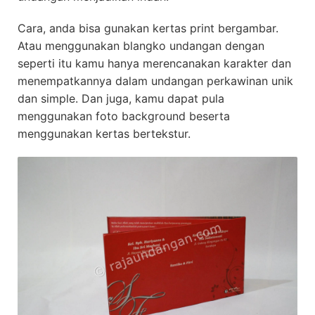
Cara, anda bisa gunakan kertas print bergambar.
Atau menggunakan blangko undangan dengan
seperti itu kamu hanya merencanakan karakter dan
menempatkannya dalam undangan perkawinan unik
dan simple. Dan juga, kamu dapat pula
menggunakan foto background beserta
menggunakan kertas bertekstur.