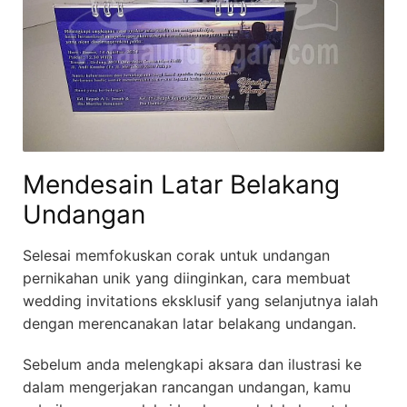
Mendesain Latar Belakang
Undangan
Selesai memfokuskan corak untuk undangan
pernikahan unik yang diinginkan, cara membuat
wedding invitations eksklusif yang selanjutnya ialah
dengan merencanakan latar belakang undangan.
Sebelum anda melengkapi aksara dan ilustrasi ke
dalam mengerjakan rancangan undangan, kamu