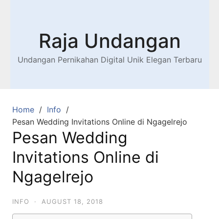
Raja Undangan
Undangan Pernikahan Digital Unik Elegan Terbaru
Home
Info
Pesan Wedding Invitations Online di Ngagelrejo
Pesan Wedding
Invitations Online di
Ngagelrejo
INFO
·
AUGUST 18, 2018