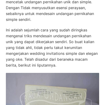
mencetak undangan pernikahan unik dan simple.
Dengan Tidak menyusutkan esensi perayaan,
sebaiknya untuk mendesain undangan pernikahan
simple sendiri.
Ini adalah sejumlah cara yang sudah diringkas
mengenai triks mendesain undangan pernikahan
unik yang dapat dikerjakan sendiri. So buat kalian
yang tidak ahli, tidak perlu takut kerumitan
mengerjakan wedding invitations simple dan elegan
yang oke. Telah disadur dari beraneka macam
berita, berikut ini liputannya.