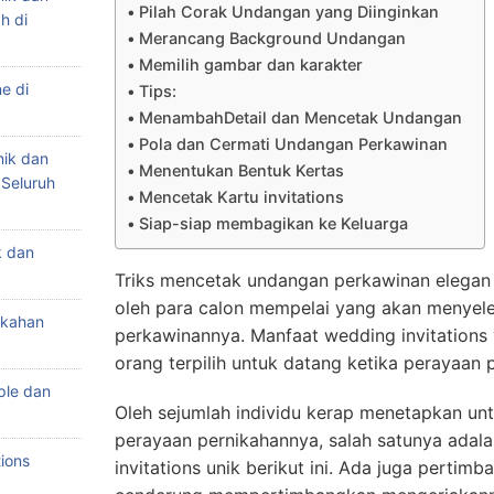
Pilah Corak Undangan yang Diinginkan
h di
Merancang Background Undangan
Memilih gambar dan karakter
e di
Tips:
MenambahDetail dan Mencetak Undangan
Pola dan Cermati Undangan Perkawinan
nik dan
Menentukan Bentuk Kertas
 Seluruh
Mencetak Kartu invitations
Siap-siap membagikan ke Keluarga
k dan
Triks mencetak undangan perkawinan elegan
oleh para calon mempelai yang akan menyel
ikahan
perkawinannya. Manfaat wedding invitations
orang terpilih untuk datang ketika perayaan 
ple dan
Oleh sejumlah individu kerap menetapkan un
perayaan pernikahannya, salah satunya adal
ions
invitations unik berikut ini. Ada juga perti