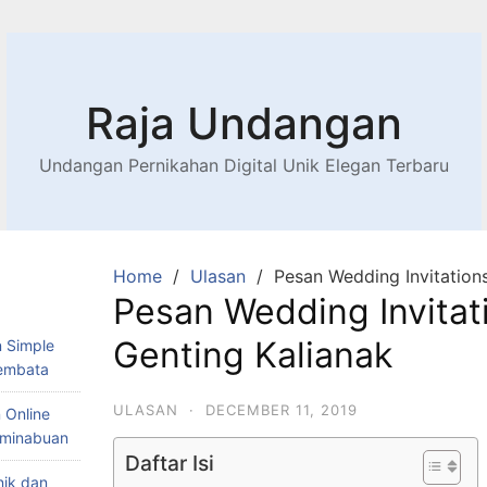
Raja Undangan
Undangan Pernikahan Digital Unik Elegan Terbaru
Home
Ulasan
Pesan Wedding Invitations
Pesan Wedding Invitat
Genting Kalianak
 Simple
Lembata
ULASAN
·
DECEMBER 11, 2019
 Online
Teminabuan
Daftar Isi
nik dan