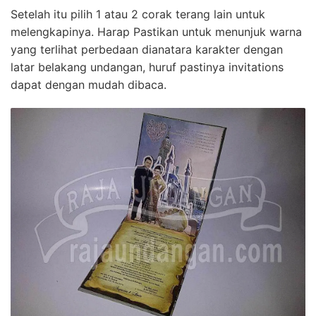
Setelah itu pilih 1 atau 2 corak terang lain untuk
melengkapinya. Harap Pastikan untuk menunjuk warna
yang terlihat perbedaan dianatara karakter dengan
latar belakang undangan, huruf pastinya invitations
dapat dengan mudah dibaca.