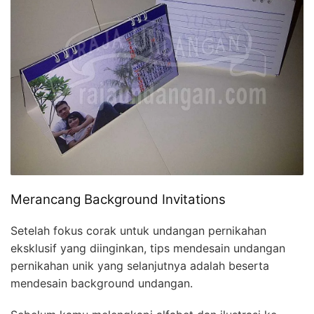
Merancang Background Invitations
Setelah fokus corak untuk undangan pernikahan
eksklusif yang diinginkan, tips mendesain undangan
pernikahan unik yang selanjutnya adalah beserta
mendesain background undangan.