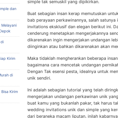
simple tak semuskil yang dipikirkan.
imple dan
Buat sebagian insan kerap memutuskan unt
bab perayaan perkawinannya, salah satunya i
 Melayani
invitations eksklusif dan elegan berikut ini
 Depok
cenderung menetapkan mengerjakannya sendir
dikarenakan ingin mengerjakan undangan leb
di
diinginkan atau bahkan dikarenakan akan me
Maka tidaklah mengherankan beberapa insan
iap Kirim
bagaimana cara mencetak undangan pernikah
Dengan Tak esensi pesta, idealnya untuk men
urah di
unik sendiri.
Ini adalah sebagian tutorial yang telah diring
Bisa Kirim
mengerjakan undangan perkawinan unik yang b
buat kamu yang bukanlah pakar, tak harus ta
wedding invitations unik dan simple yang ker
dari beraneka macam liputan, inilah kabarnya