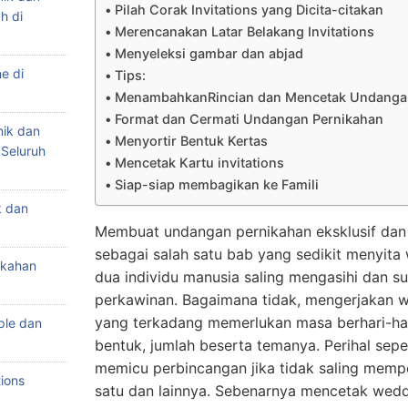
Pilah Corak Invitations yang Dicita-citakan
h di
Merencanakan Latar Belakang Invitations
Menyeleksi gambar dan abjad
e di
Tips:
MenambahkanRincian dan Mencetak Undanga
Format dan Cermati Undangan Pernikahan
nik dan
Menyortir Bentuk Kertas
 Seluruh
Mencetak Kartu invitations
Siap-siap membagikan ke Famili
k dan
Membuat undangan pernikahan eksklusif dan 
sebagai salah satu bab yang sedikit menyita 
ikahan
dua individu manusia saling mengasihi dan 
perkawinan. Bagaimana tidak, mengerjakan we
yang terkadang memerlukan masa berhari-har
ple dan
bentuk, jumlah beserta temanya. Perihal sepe
memicu perbincangan jika tidak saling mem
ions
satu dan lainnya. Sebenarnya mencetak weddi