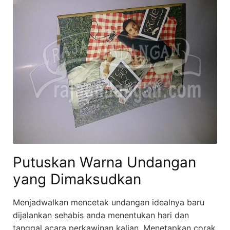
Putuskan Warna Undangan
yang Dimaksudkan
Menjadwalkan mencetak undangan idealnya baru
dijalankan sehabis anda menentukan hari dan
tanggal acara perkawinan kalian. Menetapkan corak