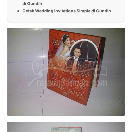
di Gundih
Cetak Wedding Invitations Simple di Gundih