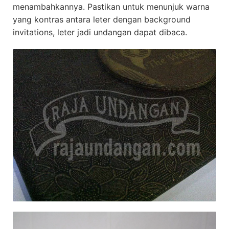
menambahkannya. Pastikan untuk menunjuk warna
yang kontras antara leter dengan background
invitations, leter jadi undangan dapat dibaca.