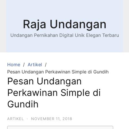
Raja Undangan
Undangan Pernikahan Digital Unik Elegan Terbaru
Home
Artikel
Pesan Undangan Perkawinan Simple di Gundih
Pesan Undangan
Perkawinan Simple di
Gundih
ARTIKEL
·
NOVEMBER 11, 2018