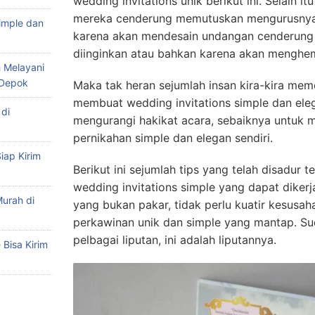
wedding invitations unik berikut ini. Selain
mereka cenderung memutuskan mengurusnya s
imple dan
karena akan mendesain undangan cenderung 
diinginkan atau bahkan karena akan menghem
 Melayani
 Depok
Maka tak heran sejumlah insan kira-kira mem
membuat wedding invitations simple dan ele
di
mengurangi hakikat acara, sebaiknya untuk
pernikahan simple dan elegan sendiri.
iap Kirim
Berikut ini sejumlah tips yang telah disadur 
wedding invitations simple yang dapat dikerja
urah di
yang bukan pakar, tidak perlu kuatir kesus
perkawinan unik dan simple yang mantap. Sud
pelbagai liputan, ini adalah liputannya.
Bisa Kirim