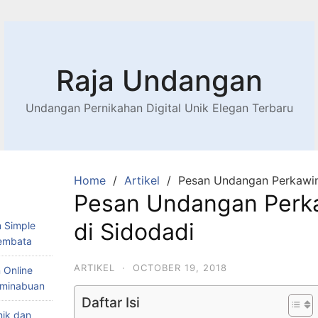
Raja Undangan
Undangan Pernikahan Digital Unik Elegan Terbaru
Home
Artikel
Pesan Undangan Perkawin
Pesan Undangan Perk
di Sidodadi
 Simple
Lembata
ARTIKEL
·
OCTOBER 19, 2018
 Online
Teminabuan
Daftar Isi
nik dan