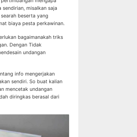
 itu pertimbangan mengapa
endirian, misalkan saja
searah beserta yang
at biaya pesta perkawinan.
erlukan bagaimanakah triks
gan. Dengan Tidak
 mendesain undangan
tentang info mengerjakan
kan sendiri. So buat kalian
ahan mencetak undangan
ah diringkas berasal dari