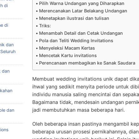
Pilih Warna Undangan yang Diharapkan
h di
Merencanakan Latar Belakang Undangan
Menetapkan ilustrasi dan tulisan
e di
Triks:
Menambah Detail dan Cetak Undangan
Pola dan Teliti Wedding Invitations
nik dan
Menyeleksi Macam Kertas
 Seluruh
Mencetak Kartu invitations
Perencanaan membagikan ke Sanak Saudara
k dan
Membuat wedding invitations unik dapat dika
ihwal yang sedikit menyita periode untuk di
ikahan
individu manusia saling mencintai dan sepak
Bagaimana tidak, mendesain undangan pernik
jadi membutuhkan masa beberapa hari.
ple dan
Oleh beberapa insan pastinya mengambil ke
ions
beberapa urusan prosesi pernikahannya, diant