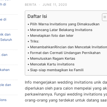
h di
BERITA
·
JUNE 11, 2020
Daftar Isi
e di
Pilih Warna Invitations yang Dimaksudkan
Merancang Latar Belakang Invitations
nik dan
Menetapkan foto dan leter
 Seluruh
Triks:
MenambahkanRincian dan Mencetak Invitatio
Format dan Cermati Undangan Pernikahan
k dan
Memutuskan Ragam Kertas
Mencetak Kartu invitations
ikahan
Siap-siap membagikan ke Famili
Info mengerjakan wedding invitations unik da
ple dan
diperlukan oleh para calon mempelai yang 
perkawinannya. Fungsi wedding invitations y
ions
orang-orang yang terdekat untuk datang saa