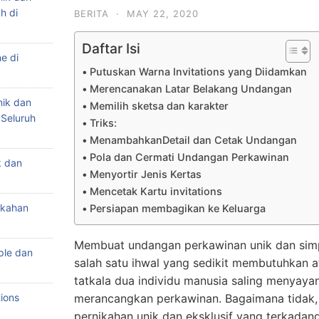
h di
BERITA
·
MAY 22, 2020
Daftar Isi
e di
Putuskan Warna Invitations yang Diidamkan
Merencanakan Latar Belakang Undangan
nik dan
Memilih sketsa dan karakter
 Seluruh
Triks:
MenambahkanDetail dan Cetak Undangan
Pola dan Cermati Undangan Perkawinan
k dan
Menyortir Jenis Kertas
Mencetak Kartu invitations
ikahan
Persiapan membagikan ke Keluarga
Membuat undangan perkawinan unik dan simp
ple dan
salah satu ihwal yang sedikit membutuhkan a
tatkala dua individu manusia saling menyaya
ions
merancangkan perkawinan. Bagaimana tidak
pernikahan unik dan eksklusif yang terkada