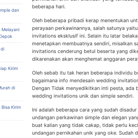
beberapa hari.
imple dan
Oleh beberapa pribadi kerap menentukan un
perayaan perkawinannya, salah satunya yaitu
 Melayani
invitations eksklusif ini. Selain itu latar bel
 Depok
menetapkan membuatnya sendiri, misalkan s
di
invitations cenderung betul beserta yang di
dikarenakan akan menghemat anggaran pera
iap Kirim
Oleh sebab itu tak heran beberapa individu 
bagaimana info mendesain wedding invitation
urah di
Dengan Tidak menyedikitkan inti pesta, ada
wedding invitations unik dan simple sendiri.
Bisa Kirim
Ini adalah beberapa cara yang sudah disadur
undangan perkawinan simple dan elegan yang 
buat kalian yang tidak cakap, tidak perlu kec
undangan pernikahan unik yang oke. Sudah di