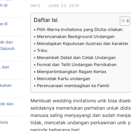
h di
INFO
·
JUNE 22, 2019
Daftar Isi
e di
Pilih Warna Invitations yang Dicita-citakan
Merencanakan Background Undangan
nik dan
Menetapkan Keputusan ilustrasi dan karakter
 Seluruh
Triks:
Menambah Detail dan Cetak Undangan
Format dan Teliti Undangan Pernikahan
k dan
Mempertimbangkan Ragam Kertas
Mencetak Kartu undangan
ikahan
Perencanaan membagikan ke Famili
Membuat wedding invitations unik bisa diseb
ple dan
setidaknya memerlukan perhatian untuk didis
manusia saling menyayangi dan sudah menja
ions
tidak, mencetak undangan perkawinan unik 
periode beberapa hari.