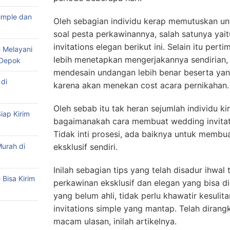
imple dan
Oleh sebagian individu kerap memutuskan u
soal pesta perkawinannya, salah satunya yai
invitations elegan berikut ini. Selain itu p
 Melayani
lebih menetapkan mengerjakannya sendirian, 
 Depok
mendesain undangan lebih benar beserta yan
di
karena akan menekan cost acara pernikahan.
Oleh sebab itu tak heran sejumlah individu k
iap Kirim
bagaimanakah cara membuat wedding invitat
Tidak inti prosesi, ada baiknya untuk membua
urah di
eksklusif sendiri.
Inilah sebagian tips yang telah disadur ihwa
Bisa Kirim
perkawinan eksklusif dan elegan yang bisa di
yang belum ahli, tidak perlu khawatir kesul
invitations simple yang mantap. Telah diran
macam ulasan, inilah artikelnya.