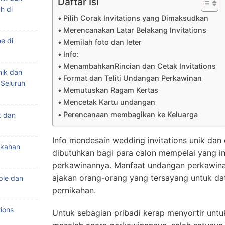
Daftar Isi
h di
Pilih Corak Invitations yang Dimaksudkan
Merencanakan Latar Belakang Invitations
e di
Memilah foto dan leter
Info:
MenambahkanRincian dan Cetak Invitations
nik dan
Format dan Teliti Undangan Perkawinan
 Seluruh
Memutuskan Ragam Kertas
Mencetak Kartu undangan
Perencanaan membagikan ke Keluarga
k dan
Info mendesain wedding invitations unik dan 
ikahan
dibutuhkan bagi para calon mempelai yang i
perkawinannya. Manfaat undangan perkawina
ajakan orang-orang yang tersayang untuk dat
ple dan
pernikahan.
ions
Untuk sebagian pribadi kerap menyortir un