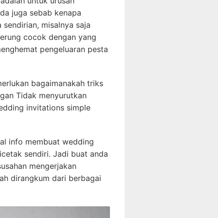
 adalah untuk urusan
 Ada juga sebab kenapa
endirian, misalnya saja
nderung cocok dengan yang
 menghemat pengeluaran pesta
erlukan bagaimanakah triks
ngan Tidak menyurutkan
dding invitations simple
rihal info membuat wedding
icetak sendiri. Jadi buat anda
kesusahan mengerjakan
ah dirangkum dari berbagai