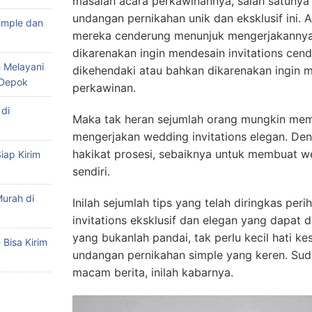
masalah acara perkawinannya, salah satunya
undangan pernikahan unik dan eksklusif ini.
imple dan
mereka cenderung menunjuk mengerjakannya s
dikarenakan ingin mendesain invitations ce
 Melayani
dikehendaki atau bahkan dikarenakan ingin
 Depok
perkawinan.
di
Maka tak heran sejumlah orang mungkin mem
mengerjakan wedding invitations elegan. De
hakikat prosesi, sebaiknya untuk membuat we
iap Kirim
sendiri.
urah di
Inilah sejumlah tips yang telah diringkas pe
invitations eksklusif dan elegan yang dapat d
yang bukanlah pandai, tak perlu kecil hati 
Bisa Kirim
undangan pernikahan simple yang keren. Sud
macam berita, inilah kabarnya.