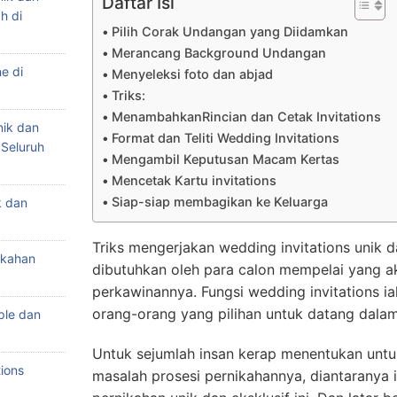
Daftar Isi
h di
Pilih Corak Undangan yang Diidamkan
Merancang Background Undangan
e di
Menyeleksi foto dan abjad
Triks:
MenambahkanRincian dan Cetak Invitations
nik dan
Format dan Teliti Wedding Invitations
 Seluruh
Mengambil Keputusan Macam Kertas
Mencetak Kartu invitations
Siap-siap membagikan ke Keluarga
k dan
Triks mengerjakan wedding invitations unik 
ikahan
dibutuhkan oleh para calon mempelai yang 
perkawinannya. Fungsi wedding invitations i
orang-orang yang pilihan untuk datang dalam
ple dan
Untuk sejumlah insan kerap menentukan unt
ions
masalah prosesi pernikahannya, diantaranya 