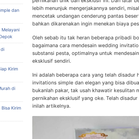
pernikahan unik dan eksklusif ini. Dan lata
lebih menunjuk mengerjakannya sendiri, misal
imple dan
mencetak undangan cenderung pantas besert
bahkan dikarenakan ingin menekan biaya pes
 Melayani
 Depok
Oleh sebab itu tak heran beberapa pribadi b
bagaimana cara mendesain wedding invitatio
di
substansi pesta, optimalnya untuk mendesai
eksklusif sendiri.
iap Kirim
Ini adalah beberapa cara yang telah disadur
invitations simple dan elegan yang bisa dibua
urah di
bukanlah pakar, tak usah khawatir kesulitan
pernikahan eksklusif yang oke. Telah disadur
inilah artikelnya.
Bisa Kirim