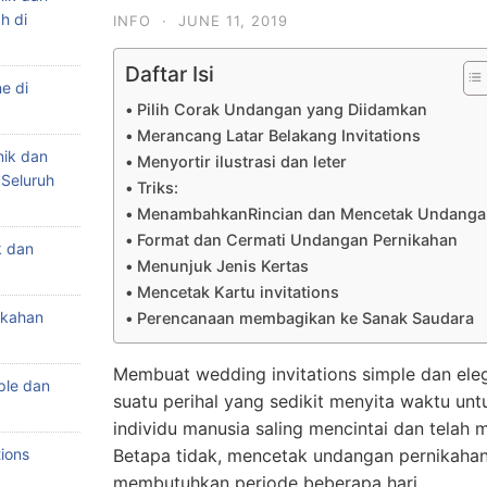
h di
INFO
·
JUNE 11, 2019
Daftar Isi
e di
Pilih Corak Undangan yang Diidamkan
Merancang Latar Belakang Invitations
nik dan
Menyortir ilustrasi dan leter
 Seluruh
Triks:
MenambahkanRincian dan Mencetak Undanga
Format dan Cermati Undangan Pernikahan
k dan
Menunjuk Jenis Kertas
Mencetak Kartu invitations
ikahan
Perencanaan membagikan ke Sanak Saudara
Membuat wedding invitations simple dan ele
ple dan
suatu perihal yang sedikit menyita waktu unt
individu manusia saling mencintai dan telah
ions
Betapa tidak, mencetak undangan pernikaha
membutuhkan periode beberapa hari.