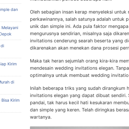
imple dan
Oleh sebagian insan kerap menyeleksi untuk 
perkawinannya, salah satunya adalah untuk 
unik dan simple ini. Ada pula faktor mengap
 Melayani
mengurusnya sendirian, misalnya saja dikare
 Depok
invitations cenderung searah beserta yang di
di
dikarenakan akan menekan dana prosesi pern
Maka tak heran sejumlah orang kira-kira me
iap Kirim
mendesain wedding invitations elegan. Tanpa 
optimalnya untuk membuat wedding invitations
urah di
Inilah beberapa triks yang sudah dirangkum
invitations elegan yang dapat dibuat sendiri
Bisa Kirim
pandai, tak harus kecil hati kesukaran membu
dan simple yang keren. Telah diringkas berasal
wartanya.