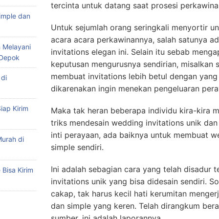
tercinta untuk datang saat prosesi perkawina
imple dan
Untuk sejumlah orang seringkali menyortir 
acara acara perkawinannya, salah satunya a
 Melayani
invitations elegan ini. Selain itu sebab men
 Depok
keputusan mengurusnya sendirian, misalkan 
membuat invitations lebih betul dengan yang
di
dikarenakan ingin menekan pengeluaran pera
iap Kirim
Maka tak heran beberapa individu kira-kira
triks mendesain wedding invitations unik da
inti perayaan, ada baiknya untuk membuat we
urah di
simple sendiri.
Ini adalah sebagian cara yang telah disadur
Bisa Kirim
invitations unik yang bisa didesain sendiri. 
cakap, tak harus kecil hati kerumitan menger
dan simple yang keren. Telah dirangkum ber
sumber, ini adalah laporannya.