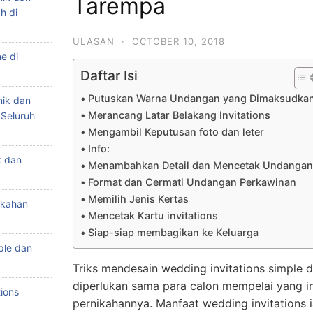
Tarempa
h di
ULASAN
·
OCTOBER 10, 2018
e di
Daftar Isi
Putuskan Warna Undangan yang Dimaksudka
nik dan
Merancang Latar Belakang Invitations
 Seluruh
Mengambil Keputusan foto dan leter
Info:
k dan
Menambahkan Detail dan Mencetak Undangan
Format dan Cermati Undangan Perkawinan
Memilih Jenis Kertas
ikahan
Mencetak Kartu invitations
Siap-siap membagikan ke Keluarga
ple dan
Triks mendesain wedding invitations simple 
diperlukan sama para calon mempelai yang i
ions
pernikahannya. Manfaat wedding invitations 