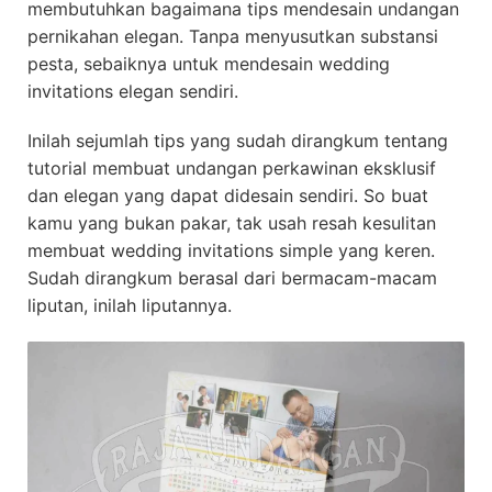
membutuhkan bagaimana tips mendesain undangan
pernikahan elegan. Tanpa menyusutkan substansi
pesta, sebaiknya untuk mendesain wedding
invitations elegan sendiri.
Inilah sejumlah tips yang sudah dirangkum tentang
tutorial membuat undangan perkawinan eksklusif
dan elegan yang dapat didesain sendiri. So buat
kamu yang bukan pakar, tak usah resah kesulitan
membuat wedding invitations simple yang keren.
Sudah dirangkum berasal dari bermacam-macam
liputan, inilah liputannya.