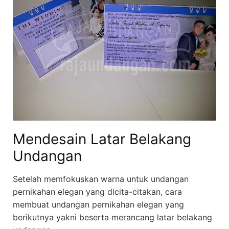
Mendesain Latar Belakang
Undangan
Setelah memfokuskan warna untuk undangan
pernikahan elegan yang dicita-citakan, cara
membuat undangan pernikahan elegan yang
berikutnya yakni beserta merancang latar belakang