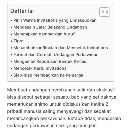
Daftar Isi
Pilih Warna Invitations yang Dimaksudkan
Mendesain Latar Belakang Undangan
Menetapkan gambar dan huruf
Tips:
MenambahkanRincian dan Mencetak Invitations
Format dan Cermati Undangan Perkawinan
Mengambil Keputusan Bentuk Kertas
Mencetak Kartu invitations
Siap-siap membagikan ke Keluarga
Membuat undangan pernikahan unik dan eksklusif
bisa disebut sebagai sesuatu bab yang setidaknya
memerlukan animo untuk didiskusikan ketika 2
pribadi manusia saling menyayangi dan sepakat
merancangkan perkawinan. Betapa tidak, mendesain
undangan perkawinan unik yang mungkin