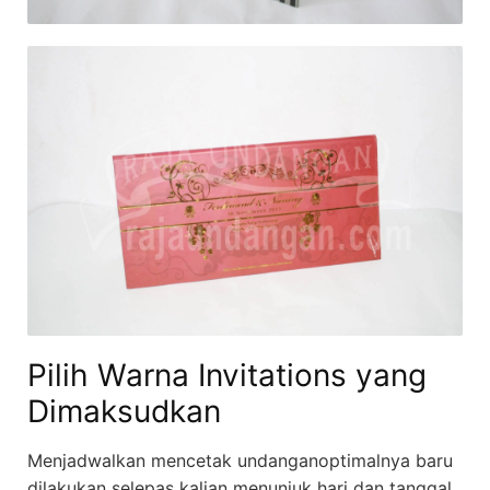
Pilih Warna Invitations yang
Dimaksudkan
Menjadwalkan mencetak undanganoptimalnya baru
dilakukan selepas kalian menunjuk hari dan tanggal