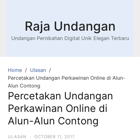
Raja Undangan
Undangan Pernikahan Digital Unik Elegan Terbaru
Home
Ulasan
Percetakan Undangan Perkawinan Online di Alun-
Alun Contong
Percetakan Undangan
Perkawinan Online di
Alun-Alun Contong
ULASAN
·
OCTOBER 11, 2017