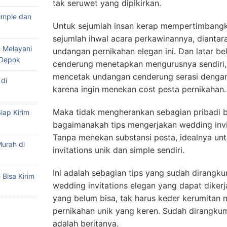
tak seruwet yang dipikirkan.
imple dan
Untuk sejumlah insan kerap mempertimbang
sejumlah ihwal acara perkawinannya, diantara
 Melayani
undangan pernikahan elegan ini. Dan latar b
 Depok
cenderung menetapkan mengurusnya sendiri, 
mencetak undangan cenderung serasi dengan
di
karena ingin menekan cost pesta pernikahan.
Maka tidak mengherankan sebagian pribadi b
iap Kirim
bagaimanakah tips mengerjakan wedding invit
Tanpa menekan substansi pesta, idealnya u
urah di
invitations unik dan simple sendiri.
Ini adalah sebagian tips yang sudah dirangk
Bisa Kirim
wedding invitations elegan yang dapat dikerj
yang belum bisa, tak harus keder kerumitan
pernikahan unik yang keren. Sudah dirangkum 
adalah beritanya.