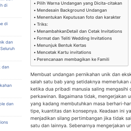
Pilih Warna Undangan yang Dicita-citakan
h di
Mendesain Background Undangan
Menentukan Keputusan foto dan karakter
e di
Triks:
MenambahkanDetail dan Cetak Invitations
Format dan Teliti Wedding Invitations
nik dan
Menunjuk Bentuk Kertas
 Seluruh
Mencetak Kartu invitations
Perencanaan membagikan ke Famili
k dan
Membuat undangan pernikahan unik dan ekskl
salah satu bab yang setidaknya memerlukan 
ikahan
ketika dua pribadi manusia saling mengasih
perkawinan. Bagaimana tidak, mengerjakan 
yang kadang membutuhkan masa berhari-ha
ple dan
tipe, kuantitas dan konsepnya. Keadaan ini 
menjadikan silang pertimbangan jika tidak 
ions
satu dan lainnya. Sebenarnya mengerjakan u