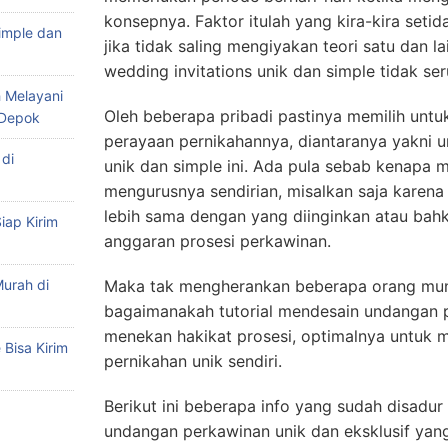
konsepnya. Faktor itulah yang kira-kira set
imple dan
jika tidak saling mengiyakan teori satu dan 
wedding invitations unik dan simple tidak se
 Melayani
Oleh beberapa pribadi pastinya memilih unt
 Depok
perayaan pernikahannya, diantaranya yakni u
di
unik dan simple ini. Ada pula sebab kenapa
mengurusnya sendirian, misalkan saja karena
lebih sama dengan yang diinginkan atau ba
iap Kirim
anggaran prosesi perkawinan.
urah di
Maka tak mengherankan beberapa orang mu
bagaimanakah tutorial mendesain undangan 
menekan hakikat prosesi, optimalnya untuk
Bisa Kirim
pernikahan unik sendiri.
Berikut ini beberapa info yang sudah disadur
undangan perkawinan unik dan eksklusif yang 