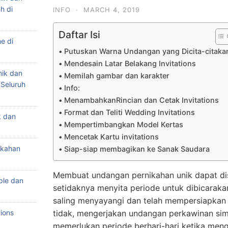
h di
INFO
·
MARCH 4, 2019
Daftar Isi
e di
Putuskan Warna Undangan yang Dicita-citaka
Mendesain Latar Belakang Invitations
nik dan
Memilah gambar dan karakter
 Seluruh
Info:
MenambahkanRincian dan Cetak Invitations
Format dan Teliti Wedding Invitations
k dan
Mempertimbangkan Model Kertas
Mencetak Kartu invitations
ikahan
Siap-siap membagikan ke Sanak Saudara
Membuat undangan pernikahan unik dapat dis
ple dan
setidaknya menyita periode untuk dibicaraka
saling menyayangi dan telah mempersiapkan
ions
tidak, mengerjakan undangan perkawinan si
memerlukan periode berhari-hari ketika men