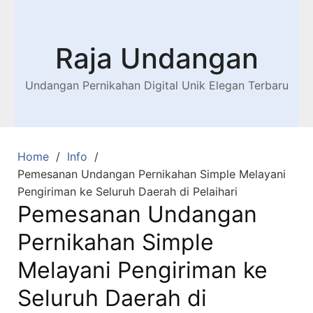
Raja Undangan
Undangan Pernikahan Digital Unik Elegan Terbaru
Home
Info
Pemesanan Undangan Pernikahan Simple Melayani
Pengiriman ke Seluruh Daerah di Pelaihari
Pemesanan Undangan
Pernikahan Simple
Melayani Pengiriman ke
Seluruh Daerah di