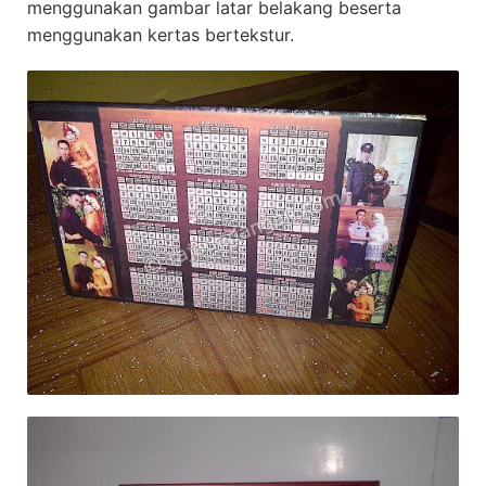
menggunakan gambar latar belakang beserta
menggunakan kertas bertekstur.