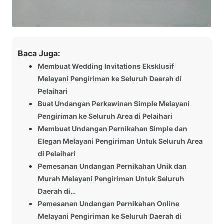
Baca Juga:
Membuat Wedding Invitations Eksklusif
Melayani Pengiriman ke Seluruh Daerah di
Pelaihari
Buat Undangan Perkawinan Simple Melayani
Pengiriman ke Seluruh Area di Pelaihari
Membuat Undangan Pernikahan Simple dan
Elegan Melayani Pengiriman Untuk Seluruh Area
di Pelaihari
Pemesanan Undangan Pernikahan Unik dan
Murah Melayani Pengiriman Untuk Seluruh
Daerah di…
Pemesanan Undangan Pernikahan Online
Melayani Pengiriman ke Seluruh Daerah di