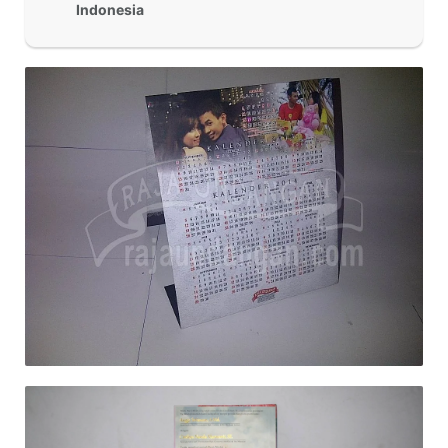
Indonesia