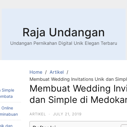
Raja Undangan
Undangan Pernikahan Digital Unik Elegan Terbaru
Home
Artikel
Membuat Wedding Invitations Unik dan Simp
Membuat Wedding Invi
 Simple
Lembata
dan Simple di Medok
 Online
Teminabuan
ARTIKEL
·
JULY 21, 2019
nik dan