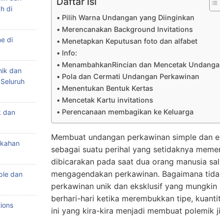
Daftar Isi
h di
Pilih Warna Undangan yang Diinginkan
Merencanakan Background Invitations
e di
Menetapkan Keputusan foto dan alfabet
Info:
MenambahkanRincian dan Mencetak Undanga
nik dan
Pola dan Cermati Undangan Perkawinan
 Seluruh
Menentukan Bentuk Kertas
Mencetak Kartu invitations
Perencanaan membagikan ke Keluarga
k dan
Membuat undangan perkawinan simple dan e
ikahan
sebagai suatu perihal yang setidaknya memer
dibicarakan pada saat dua orang manusia sa
mengagendakan perkawinan. Bagaimana tid
ple dan
perkawinan unik dan eksklusif yang mungki
berhari-hari ketika merembukkan tipe, kuanti
ions
ini yang kira-kira menjadi membuat polemik j