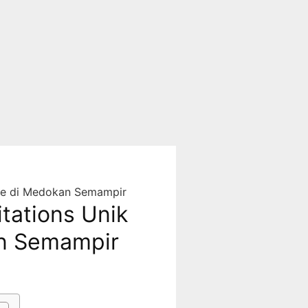
le di Medokan Semampir
tations Unik
an Semampir