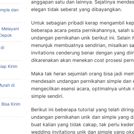
anggapan satu dan lainnya. Sejatinya mendes
elegan tidak seberat yang dibayangkan.
imple dan
Untuk sebagian pribadi kerap mengambil ke
 Melayani
beberapa acara pesta pernikahannya, salah sa
 Depok
undangan pernikahan unik berikut ini. Selain
menunjuk membuatnya sendirian, misalkan sa
di
invitations cenderung benar dengan yang dii
dikarenakan akan menekan cost prosesi pern
iap Kirim
Maka tak heran sejumlah orang bisa jadi me
mendesain undangan pernikahan simple dan 
urah di
mengecilkan esensi acara, optimalnya untuk 
simple sendiri.
Bisa Kirim
Berikut ini beberapa tutorial yang telah diri
undangan pernikahan unik dan simple yang da
buat kalian yang tidak cakap, tak perlu ked
wedding invitations unik dan simple yang oke.