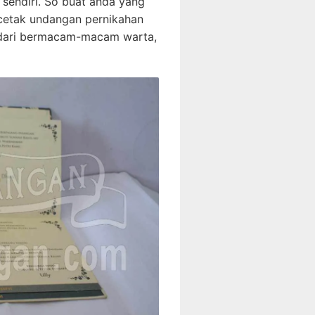
 sendiri. So buat anda yang
ncetak undangan pernikahan
l dari bermacam-macam warta,