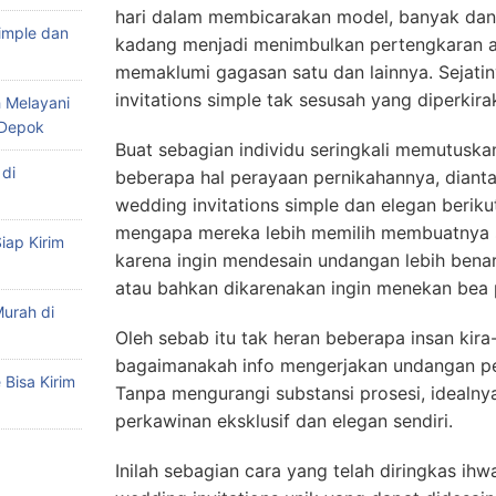
hari dalam membicarakan model, banyak dan 
imple dan
kadang menjadi menimbulkan pertengkaran an
memaklumi gagasan satu dan lainnya. Sejat
invitations simple tak sesusah yang diperkira
 Melayani
 Depok
Buat sebagian individu seringkali memutusk
di
beberapa hal perayaan pernikahannya, dianta
wedding invitations simple dan elegan berikut 
mengapa mereka lebih memilih membuatnya se
iap Kirim
karena ingin mendesain undangan lebih benar
atau bahkan dikarenakan ingin menekan bea 
urah di
Oleh sebab itu tak heran beberapa insan kir
bagaimanakah info mengerjakan undangan pe
Bisa Kirim
Tanpa mengurangi substansi prosesi, idealn
perkawinan eksklusif dan elegan sendiri.
Inilah sebagian cara yang telah diringkas ihw