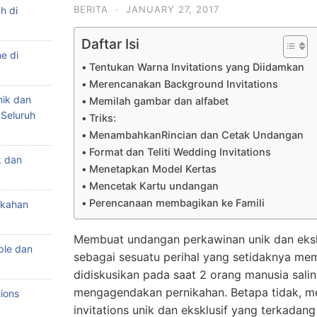
BERITA
·
JANUARY 27, 2017
h di
Daftar Isi
e di
Tentukan Warna Invitations yang Diidamkan
Merencanakan Background Invitations
nik dan
Memilah gambar dan alfabet
 Seluruh
Triks:
MenambahkanRincian dan Cetak Undangan
Format dan Teliti Wedding Invitations
k dan
Menetapkan Model Kertas
Mencetak Kartu undangan
Perencanaan membagikan ke Famili
ikahan
Membuat undangan perkawinan unik dan eksk
ple dan
sebagai sesuatu perihal yang setidaknya mem
didiskusikan pada saat 2 orang manusia sali
mengagendakan pernikahan. Betapa tidak, m
ions
invitations unik dan eksklusif yang terkada