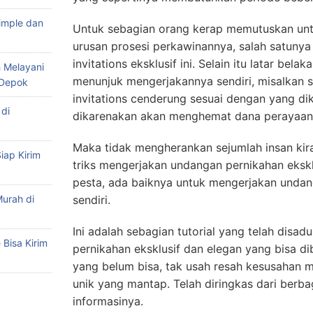
imple dan
Untuk sebagian orang kerap memutuskan un
urusan prosesi perkawinannya, salah satunya
invitations eksklusif ini. Selain itu latar be
 Melayani
menunjuk mengerjakannya sendiri, misalkan 
 Depok
invitations cenderung sesuai dengan yang di
di
dikarenakan akan menghemat dana perayaan
Maka tidak mengherankan sejumlah insan ki
iap Kirim
triks mengerjakan undangan pernikahan eksklu
pesta, ada baiknya untuk mengerjakan undan
urah di
sendiri.
Ini adalah sebagian tutorial yang telah disa
Bisa Kirim
pernikahan eksklusif dan elegan yang bisa di
yang belum bisa, tak usah resah kesusahan 
unik yang mantap. Telah diringkas dari berba
informasinya.