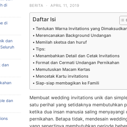
h di
BERITA
·
APRIL 11, 2019
Daftar Isi
e di
Tentukan Warna Invitations yang Dimaksudka
Merencanakan Background Undangan
nik dan
Memilah sketsa dan huruf
 Seluruh
Tips:
Menambahkan Detail dan Cetak Invitations
Format dan Cermati Undangan Pernikahan
k dan
Memutuskan Macam Kertas
Mencetak Kartu invitations
ikahan
Siap-siap membagikan ke Famili
Membuat wedding invitations unik dan simple
ple dan
satu perihal yang setidaknya membutuhkan p
ketika dua insan manusia saling menyayang
ions
pernikahan. Betapa tidak, mendesain wedding 
yang sepertinya membutuhkan periode beber