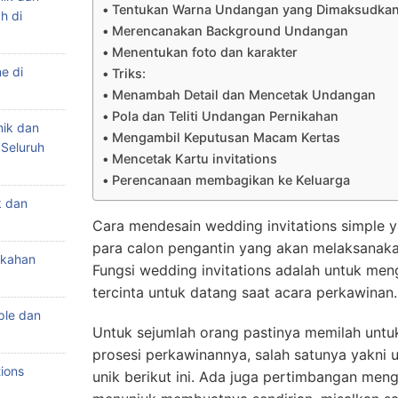
Tentukan Warna Undangan yang Dimaksudka
h di
Merencanakan Background Undangan
Menentukan foto dan karakter
e di
Triks:
Menambah Detail dan Mencetak Undangan
Pola dan Teliti Undangan Pernikahan
nik dan
Mengambil Keputusan Macam Kertas
 Seluruh
Mencetak Kartu invitations
Perencanaan membagikan ke Keluarga
k dan
Cara mendesain wedding invitations simple y
para calon pengantin yang akan melaksanak
ikahan
Fungsi wedding invitations adalah untuk me
tercinta untuk datang saat acara perkawinan.
ple dan
Untuk sejumlah orang pastinya memilah untu
prosesi perkawinannya, salah satunya yakni u
ions
unik berikut ini. Ada juga pertimbangan me