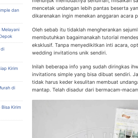
menunjuk membuatnya sendirian, misalkan sa
mencetak undangan lebih pantas beserta yan
imple dan
dikarenakan ingin menekan anggaran acara p
Oleh sebab itu tidaklah mengherankan sejumla
 Melayani
 Depok
membutuhkan bagaimanakah tutorial mendesa
eksklusif. Tanpa menyedikitkan inti acara, o
di
wedding invitations unik sendiri.
Inilah beberapa info yang sudah diringkas i
iap Kirim
invitations simple yang bisa dibuat sendiri. 
tidak harus keder kesulitan membuat undang
urah di
mantap. Telah disadur dari bermacam-macam l
Bisa Kirim