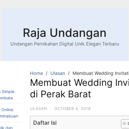
Raja Undangan
Undangan Pernikahan Digital Unik Elegan Terbaru
Home
Ulasan
Membuat Wedding Invitati
Membuat Wedding Invi
di Perak Barat
 Simple
Lembata
ULASAN
·
OCTOBER 4, 2018
 Online
Teminabuan
Daftar Isi
nik dan