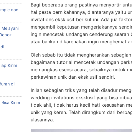
Bagi beberapa orang pastinya menyortir un
imple dan
hal pesta pernikahannya, diantaranya yaitu 
invitations eksklusif berikut ini. Ada jua fa
mengambil keputusan mengerjakannya sendiri
 Melayani
ingin mencetak undangan cenderung searah b
 Depok
atau bahkan dikarenakan ingin menghemat an
di
Oleh sebab itu tidak mengherankan sebagian 
bagaimana tutorial mencetak undangan perk
iap Kirim
memangkas esensi acara, sebaiknya untuk m
perkawinan unik dan eksklusif sendiri.
urah di
Inilah sebagian triks yang telah disadur meng
wedding invitations eksklusif yang bisa dibu
Bisa Kirim
tidak ahli, tidak harus kecil hati kesusahan 
unik yang keren. Telah dirangkum dari berbaga
ulasannya.