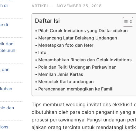
h di
ARTIKEL
·
NOVEMBER 25, 2018
Daftar Isi
e di
Pilah Corak Invitations yang Dicita-citakan
Merancang Latar Belakang Undangan
nik dan
Menetapkan foto dan leter
 Seluruh
Info:
Menambahkan Rincian dan Cetak Invitations
Pola dan Teliti Undangan Perkawinan
k dan
Memilah Jenis Kertas
Mencetak Kartu undangan
ikahan
Perencanaan membagikan ke Famili
Tips membuat wedding invitations eksklusif d
ple dan
dibutuhkan oleh para calon pengantin yang
prosesi perkawinannya. Fungsi undangan per
ions
ajakan orang tercinta untuk mendatangi ketik