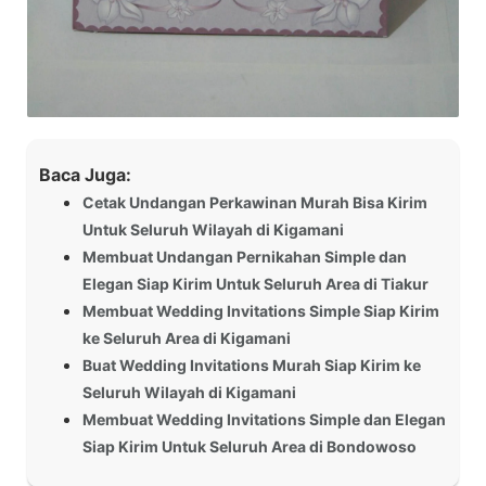
Baca Juga:
Cetak Undangan Perkawinan Murah Bisa Kirim
Untuk Seluruh Wilayah di Kigamani
Membuat Undangan Pernikahan Simple dan
Elegan Siap Kirim Untuk Seluruh Area di Tiakur
Membuat Wedding Invitations Simple Siap Kirim
ke Seluruh Area di Kigamani
Buat Wedding Invitations Murah Siap Kirim ke
Seluruh Wilayah di Kigamani
Membuat Wedding Invitations Simple dan Elegan
Siap Kirim Untuk Seluruh Area di Bondowoso