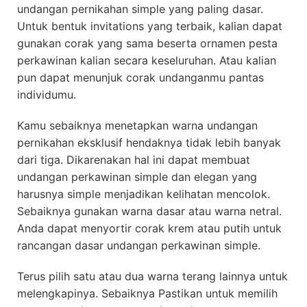
undangan pernikahan simple yang paling dasar.
Untuk bentuk invitations yang terbaik, kalian dapat
gunakan corak yang sama beserta ornamen pesta
perkawinan kalian secara keseluruhan. Atau kalian
pun dapat menunjuk corak undanganmu pantas
individumu.
Kamu sebaiknya menetapkan warna undangan
pernikahan eksklusif hendaknya tidak lebih banyak
dari tiga. Dikarenakan hal ini dapat membuat
undangan perkawinan simple dan elegan yang
harusnya simple menjadikan kelihatan mencolok.
Sebaiknya gunakan warna dasar atau warna netral.
Anda dapat menyortir corak krem atau putih untuk
rancangan dasar undangan perkawinan simple.
Terus pilih satu atau dua warna terang lainnya untuk
melengkapinya. Sebaiknya Pastikan untuk memilih