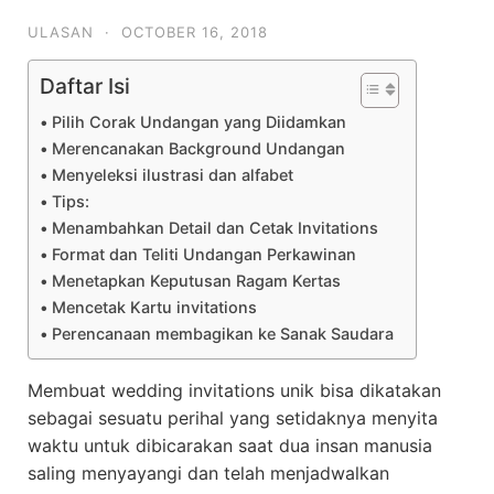
ULASAN
·
OCTOBER 16, 2018
Daftar Isi
Pilih Corak Undangan yang Diidamkan
Merencanakan Background Undangan
Menyeleksi ilustrasi dan alfabet
Tips:
Menambahkan Detail dan Cetak Invitations
Format dan Teliti Undangan Perkawinan
Menetapkan Keputusan Ragam Kertas
Mencetak Kartu invitations
Perencanaan membagikan ke Sanak Saudara
Membuat wedding invitations unik bisa dikatakan
sebagai sesuatu perihal yang setidaknya menyita
waktu untuk dibicarakan saat dua insan manusia
saling menyayangi dan telah menjadwalkan