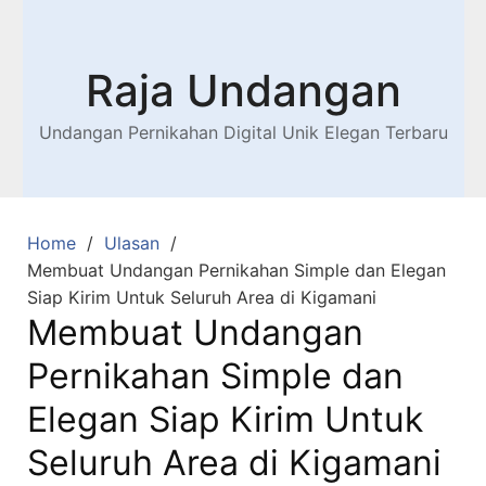
Raja Undangan
Undangan Pernikahan Digital Unik Elegan Terbaru
Home
Ulasan
Membuat Undangan Pernikahan Simple dan Elegan
Siap Kirim Untuk Seluruh Area di Kigamani
Membuat Undangan
Pernikahan Simple dan
Elegan Siap Kirim Untuk
Seluruh Area di Kigamani