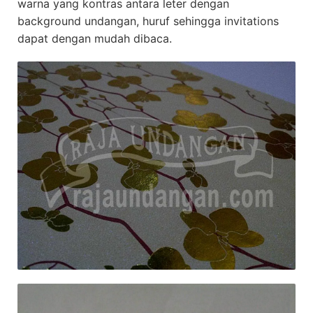
warna yang kontras antara leter dengan
background undangan, huruf sehingga invitations
dapat dengan mudah dibaca.