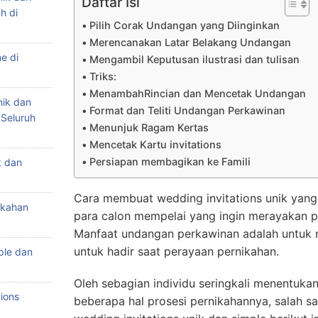
Daftar Isi
h di
Pilih Corak Undangan yang Diinginkan
Merencanakan Latar Belakang Undangan
e di
Mengambil Keputusan ilustrasi dan tulisan
Triks:
MenambahRincian dan Mencetak Undangan
nik dan
Format dan Teliti Undangan Perkawinan
 Seluruh
Menunjuk Ragam Kertas
Mencetak Kartu invitations
Persiapan membagikan ke Famili
k dan
Cara membuat wedding invitations unik yang 
ikahan
para calon mempelai yang ingin merayakan 
Manfaat undangan perkawinan adalah untuk 
untuk hadir saat perayaan pernikahan.
ple dan
Oleh sebagian individu seringkali menentuk
ions
beberapa hal prosesi pernikahannya, salah sa