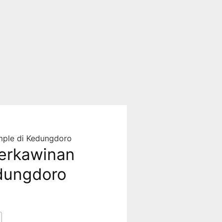
ple di Kedungdoro
erkawinan
edungdoro