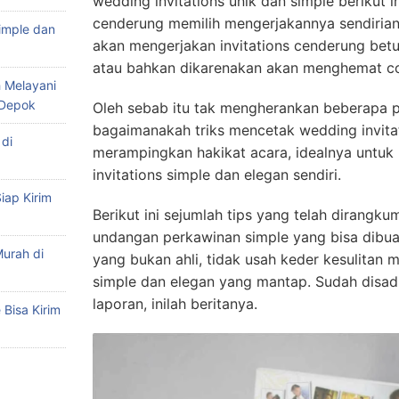
wedding invitations unik dan simple berikut 
cenderung memilih mengerjakannya sendirian,
imple dan
akan mengerjakan invitations cenderung betu
atau bahkan dikarenakan akan menghemat co
 Melayani
 Depok
Oleh sebab itu tak mengherankan beberapa 
bagaimanakah triks mencetak wedding invita
di
merampingkan hakikat acara, idealnya untu
invitations simple dan elegan sendiri.
iap Kirim
Berikut ini sejumlah tips yang telah dirangk
undangan perkawinan simple yang bisa dibua
urah di
yang bukan ahli, tidak usah keder kesulitan 
simple dan elegan yang mantap. Sudah disa
laporan, inilah beritanya.
Bisa Kirim