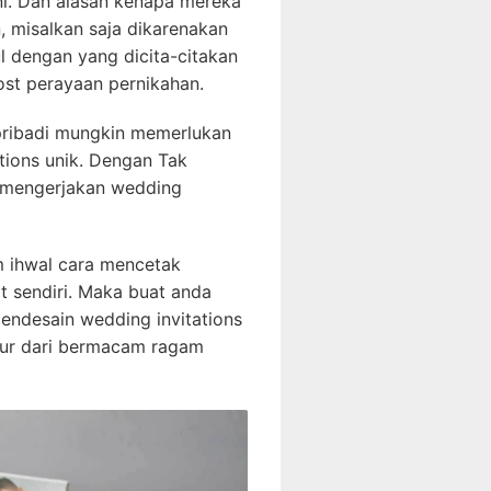
ini. Dan alasan kenapa mereka
 misalkan saja dikarenakan
l dengan yang dicita-citakan
st perayaan pernikahan.
pribadi mungkin memerlukan
tions unik. Dengan Tak
k mengerjakan wedding
um ihwal cara mencetak
t sendiri. Maka buat anda
mendesain wedding invitations
dur dari bermacam ragam