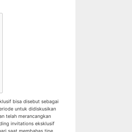
usif bisa disebut sebagai
eriode untuk didiskusikan
dan telah merancangkan
ng invitations eksklusif
ari saat membahas tipe,