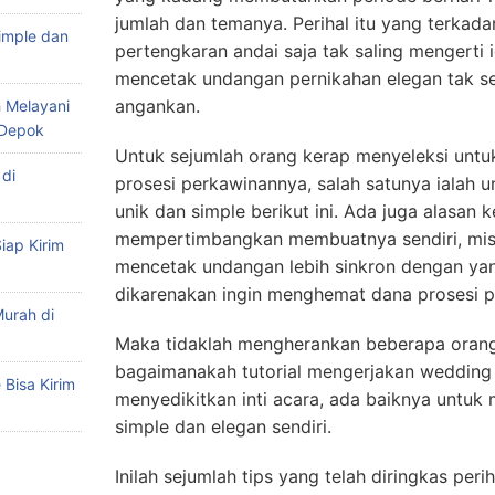
jumlah dan temanya. Perihal itu yang terkad
imple dan
pertengkaran andai saja tak saling mengerti i
mencetak undangan pernikahan elegan tak se
angankan.
 Melayani
 Depok
Untuk sejumlah orang kerap menyeleksi untu
di
prosesi perkawinannya, salah satunya ialah u
unik dan simple berikut ini. Ada juga alasa
mempertimbangkan membuatnya sendiri, misa
iap Kirim
mencetak undangan lebih sinkron dengan ya
dikarenakan ingin menghemat dana prosesi p
urah di
Maka tidaklah mengherankan beberapa orang
bagaimanakah tutorial mengerjakan wedding i
Bisa Kirim
menyedikitkan inti acara, ada baiknya untuk
simple dan elegan sendiri.
Inilah sejumlah tips yang telah diringkas per