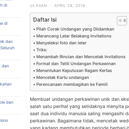
h di
ULASAN
·
APRIL 28, 2019
Daftar Isi
e di
Pilah Corak Undangan yang Diidamkan
Merancang Latar Belakang Invitations
nik dan
Menyeleksi foto dan leter
 Seluruh
Triks:
Menambah Rincian dan Mencetak Invitations
Format dan Teliti Undangan Perkawinan
k dan
Menentukan Keputusan Ragam Kertas
Mencetak Kartu undangan
ikahan
Perencanaan membagikan ke Famili
Membuat undangan perkawinan unik dan ekskl
ple dan
salah satu perihal yang setidaknya menyita p
saat dua individu manusia saling mengasihi 
ions
perkawinan. Bagaimana tidak, mencetak weddi
yang kadang membutuhkan periode berhari-h