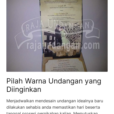
Pilah Warna Undangan yang
Diinginkan
Menjadwalkan mendesain undangan idealnya baru
dilakukan sehabis anda memastikan hari beserta
tanggal prosesi pernikahan kalian. Memutuskan