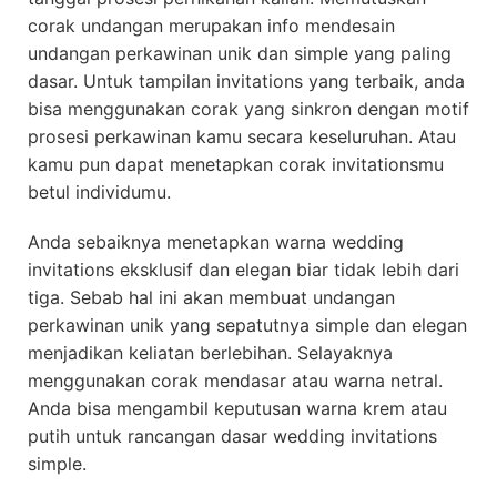
corak undangan merupakan info mendesain
undangan perkawinan unik dan simple yang paling
dasar. Untuk tampilan invitations yang terbaik, anda
bisa menggunakan corak yang sinkron dengan motif
prosesi perkawinan kamu secara keseluruhan. Atau
kamu pun dapat menetapkan corak invitationsmu
betul individumu.
Anda sebaiknya menetapkan warna wedding
invitations eksklusif dan elegan biar tidak lebih dari
tiga. Sebab hal ini akan membuat undangan
perkawinan unik yang sepatutnya simple dan elegan
menjadikan keliatan berlebihan. Selayaknya
menggunakan corak mendasar atau warna netral.
Anda bisa mengambil keputusan warna krem atau
putih untuk rancangan dasar wedding invitations
simple.