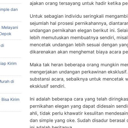
ajakan orang tersayang untuk hadir ketika p
imple dan
Untuk sebagian individu seringkali mengamb
sejumlah hal prosesi pernikahannya, diantara
 Melayani
undangan pernikahan elegan berikut ini. Sel
 Depok
lebih memutuskan membuatnya sendiri, misalk
mencetak undangan lebih sesuai dengan yan
di
dikarenakan akan menghemat biaya acara pe
iap Kirim
Maka tak heran beberapa orang mungkin me
mengerjakan undangan perkawinan eksklusif
substansi acara, sebaiknya untuk mencetak w
urah di
eksklusif sendiri.
Ini adalah beberapa cara yang telah diringk
Bisa Kirim
pernikahan elegan yang dapat didesain sendi
ahli, tidak perlu khawatir kesulitan mendesa
dan simple yang oke. Sudah disadur berasal 
ini adalah beritanya.