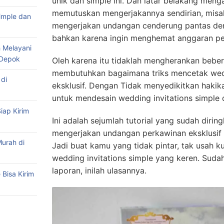
unik dan simple ini. Dan latar belakang me
memutuskan mengerjakannya sendirian, misal
imple dan
mengerjakan undangan cenderung pantas de
bahkan karena ingin menghemat anggaran pe
 Melayani
 Depok
Oleh karena itu tidaklah mengherankan bebera
membutuhkan bagaimana triks mencetak wedd
di
eksklusif. Dengan Tidak menyedikitkan hakika
untuk mendesain wedding invitations simple d
iap Kirim
Ini adalah sejumlah tutorial yang sudah dirin
mengerjakan undangan perkawinan eksklusif y
urah di
Jadi buat kamu yang tidak pintar, tak usah k
wedding invitations simple yang keren. Suda
laporan, inilah ulasannya.
Bisa Kirim