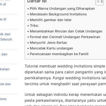
Daftar Isi
h di
Pilih Warna Undangan yang Diharapkan
Mendesain Background Invitations
e di
Memilih gambar dan leter
Triks:
Menambahkan Rincian dan Cetak Undangan
nik dan
Format dan Cermati Undangan Perkawinan
 Seluruh
Menyortir Jenis Kertas
Mencetak Kartu undangan
Perencanaan membagikan ke Famili
k dan
Tutorial membuat wedding invitations simple
ikahan
diperlukan sama para calon pengantin yang i
pernikahannya. Fungsi wedding invitations i
tercinta untuk menghadiri saat perayaan pern
ple dan
Untuk sebagian individu kerap menentukan u
ions
pesta perkawinannya, diantaranya yaitu untu