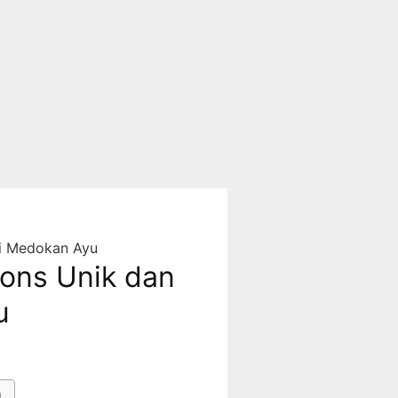
di Medokan Ayu
ions Unik dan
u