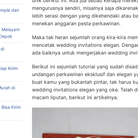
unik berikut ini. Ada jua sebab kenapa mer
mengurusnya sendiri, misalnya saja dikarenak
imple dan
lebih serasi dengan yang dikehendaki atau b
menekan anggaran pesta perkawinan.
 Melayani
 Depok
Maka tak heran sejumlah orang kira-kira m
mencetak wedding invitations elegan. Dengan
di
ada baiknya untuk mengerjakan wedding invita
Berikut ini sejumlah tutorial yang sudah dis
iap Kirim
undangan perkawinan eksklusif dan elegan ya
buat kamu yang bukanlah pintar, tak harus k
urah di
wedding invitations elegan yang oke. Telah 
macam liputan, berikut ini artikelnya.
Bisa Kirim