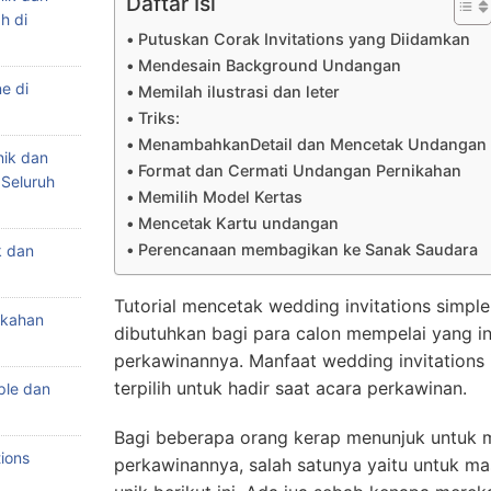
Daftar Isi
h di
Putuskan Corak Invitations yang Diidamkan
Mendesain Background Undangan
e di
Memilah ilustrasi dan leter
Triks:
MenambahkanDetail dan Mencetak Undangan
nik dan
Format dan Cermati Undangan Pernikahan
 Seluruh
Memilih Model Kertas
Mencetak Kartu undangan
Perencanaan membagikan ke Sanak Saudara
k dan
Tutorial mencetak wedding invitations simpl
ikahan
dibutuhkan bagi para calon mempelai yang i
perkawinannya. Manfaat wedding invitations 
terpilih untuk hadir saat acara perkawinan.
ple dan
Bagi beberapa orang kerap menunjuk untuk m
ions
perkawinannya, salah satunya yaitu untuk ma