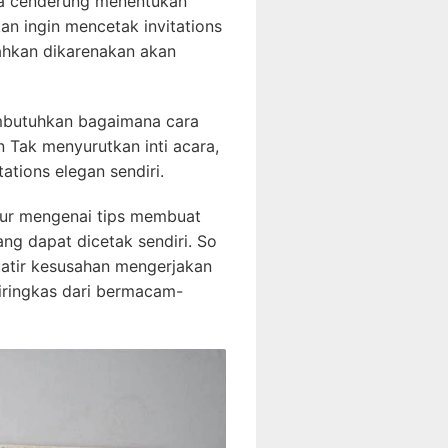
eka cenderung menentukan
an ingin mencetak invitations
ahkan dikarenakan akan
embutuhkan bagaimana cara
 Tak menyurutkan inti acara,
tions elegan sendiri.
adur mengenai tips membuat
ng dapat dicetak sendiri. So
uatir kesusahan mengerjakan
diringkas dari bermacam-