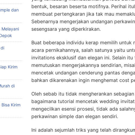
bentuk, besaran beserta motifnya. Perihal itu
imple dan
membuat pertengkaran jika tak mau memaklum
Sebenarnya mengerjakan undangan perkawina
sesengsara yang diperkirakan.
 Melayani
 Depok
Buat beberapa individu kerap memilih untuk 
di
acara pernikahannya, salah satunya yaitu un
invitations eksklusif dan elegan ini. Selain i
memutuskan mengerjakannya sendirian, misal
iap Kirim
mencetak undangan cenderung pantas dengan
bahkan dikarenakan ingin menghemat cost p
urah di
Oleh sebab itu tidak mengherankan sebagian 
bagaimana tutorial mencetak wedding invitati
Bisa Kirim
mengecilkan esensi prosesi, tidak ada sala
perkawinan simple dan elegan sendiri.
Ini adalah sejumlah triks yang telah dirangku