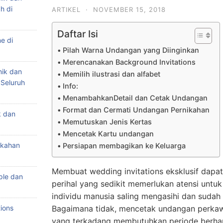
h di
ARTIKEL
·
NOVEMBER 15, 2018
Daftar Isi
e di
Pilah Warna Undangan yang Diinginkan
Merencanakan Background Invitations
nik dan
Memilih ilustrasi dan alfabet
 Seluruh
Info:
MenambahkanDetail dan Cetak Undangan
Format dan Cermati Undangan Pernikahan
k dan
Memutuskan Jenis Kertas
Mencetak Kartu undangan
ikahan
Persiapan membagikan ke Keluarga
Membuat wedding invitations eksklusif dapat
ple dan
perihal yang sedikit memerlukan atensi untuk
individu manusia saling mengasihi dan suda
ions
Bagaimana tidak, mencetak undangan perkawi
yang terkadang membutuhkan periode berha