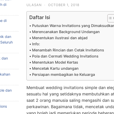
h di
ULASAN
·
OCTOBER 1, 2018
Daftar Isi
e di
Putuskan Warna Invitations yang Dimaksudka
Merencanakan Background Undangan
nik dan
Menentukan ilustrasi dan abjad
 Seluruh
Info:
Menambah Rincian dan Cetak Invitations
Pola dan Cermati Wedding Invitations
k dan
Menentukan Model Kertas
Mencetak Kartu undangan
ikahan
Persiapan membagikan ke Keluarga
Membuat wedding invitations simple dan ele
ple dan
sesuatu hal yang setidaknya membutuhkan at
saat 2 orang manusia saling mengasihi dan 
ions
perkawinan. Bagaimana tidak, mencetak unda
yang boleh jadi memerlukan periode beberapa