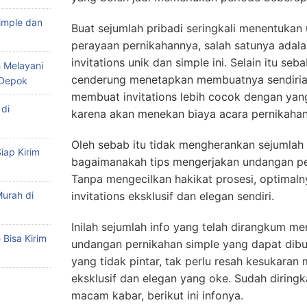
imple dan
Buat sejumlah pribadi seringkali menentukan
perayaan pernikahannya, salah satunya adala
invitations unik dan simple ini. Selain itu s
 Melayani
cenderung menetapkan membuatnya sendirian
 Depok
membuat invitations lebih cocok dengan yan
di
karena akan menekan biaya acara pernikahan
Oleh sebab itu tidak mengherankan sejumlah
iap Kirim
bagaimanakah tips mengerjakan undangan per
Tanpa mengecilkan hakikat prosesi, optimal
urah di
invitations eksklusif dan elegan sendiri.
Inilah sejumlah info yang telah dirangkum m
Bisa Kirim
undangan pernikahan simple yang dapat dibu
yang tidak pintar, tak perlu resah kesukaran
eksklusif dan elegan yang oke. Sudah diring
macam kabar, berikut ini infonya.