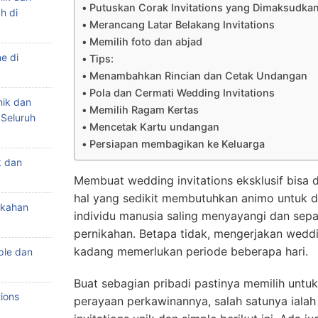
Putuskan Corak Invitations yang Dimaksudka
h di
Merancang Latar Belakang Invitations
Memilih foto dan abjad
e di
Tips:
Menambahkan Rincian dan Cetak Undangan
Pola dan Cermati Wedding Invitations
nik dan
Memilih Ragam Kertas
 Seluruh
Mencetak Kartu undangan
Persiapan membagikan ke Keluarga
k dan
Membuat wedding invitations eksklusif bisa d
hal yang sedikit membutuhkan animo untuk d
ikahan
individu manusia saling menyayangi dan se
pernikahan. Betapa tidak, mengerjakan weddi
kadang memerlukan periode beberapa hari.
ple dan
Buat sebagian pribadi pastinya memilih untu
ions
perayaan perkawinannya, salah satunya ialah