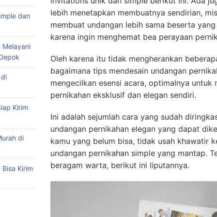
invitations unik dan simple berikut ini. Ada
lebih menetapkan membuatnya sendirian, mis
imple dan
membuat undangan lebih sama beserta yang 
karena ingin menghemat bea perayaan perni
 Melayani
 Depok
Oleh karena itu tidak mengherankan bebera
bagaimana tips mendesain undangan pernika
di
mengecilkan esensi acara, optimalnya untu
pernikahan eksklusif dan elegan sendiri.
iap Kirim
Ini adalah sejumlah cara yang sudah diringk
undangan pernikahan elegan yang dapat diker
urah di
kamu yang belum bisa, tidak usah khawatir k
undangan pernikahan simple yang mantap. Te
beragam warta, berikut ini liputannya.
Bisa Kirim