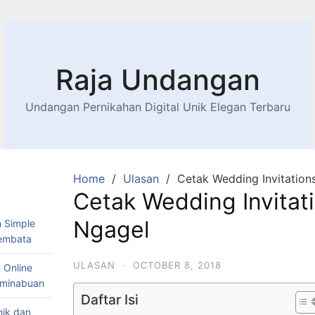
Raja Undangan
Undangan Pernikahan Digital Unik Elegan Terbaru
Home
Ulasan
Cetak Wedding Invitation
Cetak Wedding Invitat
Ngagel
 Simple
Lembata
ULASAN
·
OCTOBER 8, 2018
 Online
Teminabuan
Daftar Isi
nik dan