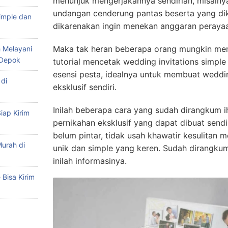
menunjuk mengerjakannya sendirian, misalny
undangan cenderung pantas beserta yang di
imple dan
dikarenakan ingin menekan anggaran perayaa
Maka tak heran beberapa orang mungkin me
 Melayani
 Depok
tutorial mencetak wedding invitations simpl
esensi pesta, idealnya untuk membuat weddin
di
eksklusif sendiri.
Inilah beberapa cara yang sudah dirangkum 
iap Kirim
pernikahan eksklusif yang dapat dibuat sendi
belum pintar, tidak usah khawatir kesulitan 
urah di
unik dan simple yang keren. Sudah dirangku
inilah informasinya.
Bisa Kirim