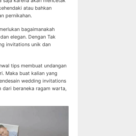
a saja karena akan mencetak
kehendaki atau bahkan
n pernikahan.
merlukan bagaimanakah
e dan elegan. Dengan Tak
g invitations unik dan
ihwal tips membuat undangan
ri. Maka buat kalian yang
mendesain wedding invitations
m dari beraneka ragam warta,