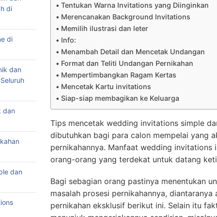
Tentukan Warna Invitations yang Diinginkan
h di
Merencanakan Background Invitations
Memilih ilustrasi dan leter
e di
Info:
Menambah Detail dan Mencetak Undangan
Format dan Teliti Undangan Pernikahan
nik dan
Mempertimbangkan Ragam Kertas
 Seluruh
Mencetak Kartu invitations
Siap-siap membagikan ke Keluarga
k dan
Tips mencetak wedding invitations simple da
dibutuhkan bagi para calon mempelai yang 
ikahan
pernikahannya. Manfaat wedding invitations 
orang-orang yang terdekat untuk datang ket
ple dan
Bagi sebagian orang pastinya menentukan u
masalah prosesi pernikahannya, diantaranya
ions
pernikahan eksklusif berikut ini. Selain itu f